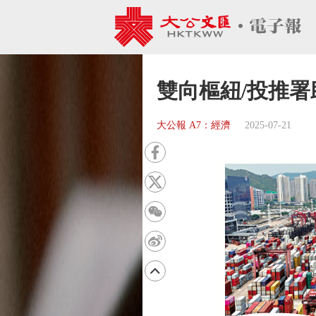
雙向樞紐/投推署
大公報 A7：經濟
2025-07-21