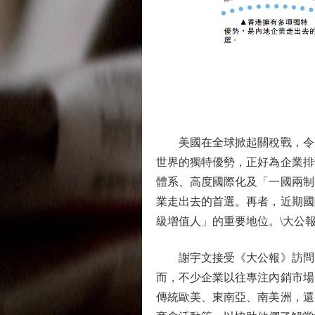
美國在全球掀起關稅戰，令更
世界的獨特優勢，正好為企業排
體系、高度國際化及「一國兩制
業走出去的首選。再者，近期國
級增值人」的重要地位。\大公報
謝宇文接受《大公報》訪問時
而，不少企業以往專注內銷市場
傳統歐美、東南亞、南美洲，還