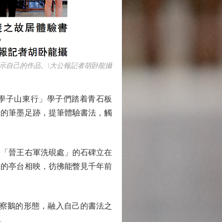
自己的作品。\大公報記者胡卧龍攝
媒學子山東行」學子們踏着青石板
之的筆墨足跡，提筆體驗書法，觸
今「晉王右軍洗硯處」的石碑立在
處的亭台相映，彷彿能瞥見千年前
察鵝的形態，融入自己的書法之
。