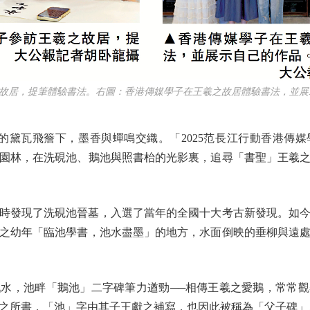
居，提筆體驗書法。右圖：香港傳媒學子在王羲之故居體驗書法，並展示
黛瓦飛簷下，墨香與蟬鳴交織。「2025范長江行動香港傳
典園林，在洗硯池、鵝池與照書枱的光影裏，追尋「書聖」王羲
時發現了洗硯池晉墓，入選了當年的全國十大考古新發現。如
之幼年「臨池學書，池水盡墨」的地方，水面倒映的垂柳與遠
，池畔「鵝池」二字碑筆力遒勁──相傳王羲之愛鵝，常常觀
之所書，「池」字由其子王獻之補寫，也因此被稱為「父子碑」