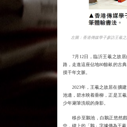
左圖：香港傳媒學子參訪王羲之故
7月12日，臨沂王羲之故居的
路，走進這座佔地80餘畝的古
摸千年文脈。
2023年，王羲之故居在擴建
池邊，碧水映着垂柳，正是王羲
少年涮筆洗硯的身影。
移步至鵝池，白鵝正悠然戲水
中，碑上的「鵝」字據傳為王羲