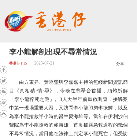
李小龍解剖出現不尋常情況
2025-07-21
香港仔 P15
分享
由方東昇、黃曉瑩與李嘉嘉主持的無綫新聞資訊節
目《真相猜·情·尋》，今晚在翡翠台首播，頭炮拆解
「李小龍猝死之謎」。3人大半年前重啟調查，接觸案
中第一現場重要人證，又訪問李小龍胞弟李振輝，以及
為李小龍搶救半小時的醫生麥海雄等。當年在伊利沙伯
醫院為李小龍搶救的麥海雄，首度披露急救過程的幾個
不尋常情況，當日他在法律上判定李小龍死亡，但受訪