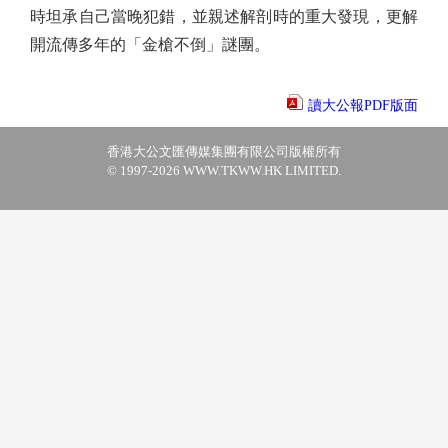
時坦承自己當晚犯錯，並親述解剖時的重大發現，更解
開流傳多年的「金槍不倒」謎團。
讀大公報PDF版面
香港大公文匯傳媒集團有限公司版權所有
© 1997-2026 WWW.TKWW.HK LIMITED.