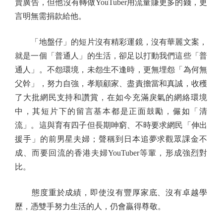
賣廣告，但他沒有轉做YouTuber用流量賺更多的錢，更
言明無需捐款給他。
「地盤仔」的短片沒有精彩運鏡，沒有華麗文案，
就是一個「普通人」的生活，卻足以打動我們這些「普
通人」。不怨環境，未怨生不逢時，更無埋怨「為何無
父幹」，努力自強，孝順顧家、盡責擔當和真誠，收穫
了大批網民支持和讚賞，在如今充滿戾氣的網絡環境
中，其短片下的留言基本都是正面鼓勵，儼如「清
流」。這與育有四子但長期呻窮、不時要求網民「伸出
援手」的前男星夫婦；聲稱到日本追夢求觀眾課金不
成、而要回流的香港夫婦YouTuber等輩，形成強烈對
比。
態度重於成績，即使沒有豐厚家底、沒有卓越學
歷，憑雙手努力生活的人，仍會贏得尊敬。