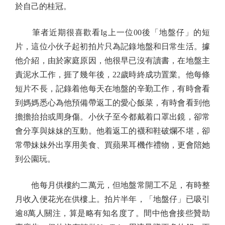
於自己的桂冠。
筆者近期很喜歡看Ig上一位00後「地盤仔」的短
片，這位小伙子起初拍片只為記錄地盤和日常生活。據
他介紹，由於家庭原因，他很早已沒有讀書，在地盤主
責泥水工作，捱了幾年後，22歲時終成功置業。他每條
短片不長，記錄着他每天在地盤的辛勤工作，有時會看
到媽媽悉心為他預備帶返工的愛心飯菜，有時會看到他
擔擔抬抬或周身傷。小伙子至今都戴着口罩出鏡，卻常
會分享與妹妹的互動。他着返工的襪和鞋破爛不堪，卻
常帶妹妹外出享用美食、買蘋果耳機作禮物，更會陪她
到公園玩。
他每月供樓約二萬元，但地盤常開工不足，有時整
月收入便花光在供樓上。拍片半年，「地盤仔」已吸引
逾8萬人關注，算是略有知名度了。間中他會接些贊助