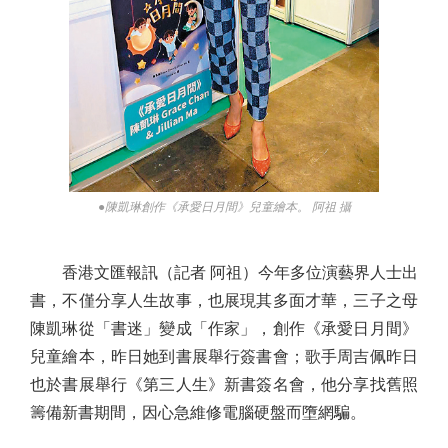
●陳凱琳創作《承愛日月間》兒童繪本。 阿祖 攝
香港文匯報訊（記者 阿祖）今年多位演藝界人士出
書，不僅分享人生故事，也展現其多面才華，三子之母
陳凱琳從「書迷」變成「作家」，創作《承愛日月間》
兒童繪本，昨日她到書展舉行簽書會；歌手周吉佩昨日
也於書展舉行《第三人生》新書簽名會，他分享找舊照
籌備新書期間，因心急維修電腦硬盤而墮網騙。