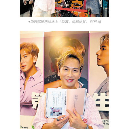
●周吉佩獲粉絲送上「新書」蛋糕祝賀。 阿祖 攝