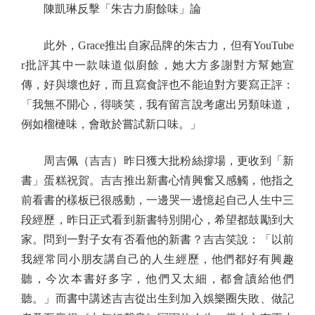
陳凱琳反擊「朱古力廚餘味」論
此外，Grace推出自家品牌的朱古力，但有YouTube
r批評其中一款味道似廚餘，她大方多謝對方幫她宣
傳，好與壞也好，而且寫食評也不能迫對方要寫正評：
「我無不開心，得啖笑，我有留言說考慮出另類味道，
例如榴槤味，會敢於嘗試新口味。」
周吉佩（吉吉）昨日獲大批粉絲撐場，更收到「新
書」蛋糕祝賀。吉吉推出新書心情興奮又感觸，他指之
前看書的樣板已很感動，一邊哭一邊憶起自己人生中三
段經歷，昨日正式看到新書特別開心，希望都鼓勵到大
家。問到一對子女有否看他的新書？吉吉笑說：「以前
我經常同小朋友講自己的人生經歷，他們都好有興趣
聽，今次本書好多字，他們又太細，都會讀給他們
聽。」而書中講述吉吉從出生到加入娛樂圈失敗、做記