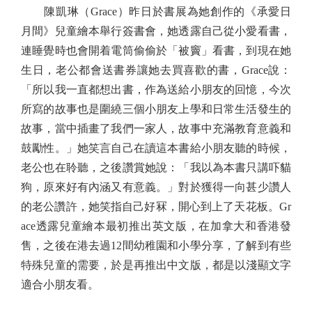
陳凱琳（Grace）昨日於書展為她創作的《承愛日
月間》兒童繪本舉行簽書會，她透露自己從小愛看書，
連睡覺時也會開着電筒偷偷於「被竇」看書，到現在她
生日，老公都會送書券讓她去買喜歡的書，Grace說：
「所以我一直都想出書，作為送給小朋友的回憶，今次
所寫的故事也是圍繞三個小朋友上學和日常生活發生的
故事，當中插畫了我們一家人，故事中充滿教育意義和
鼓勵性。」她笑言自己在讀這本書給小朋友聽的時候，
老公也在聆聽，之後讚賞她說：「我以為本書只講吓貓
狗，原來好有內涵又有意義。」對於獲得一向甚少讚人
的老公讚許，她笑指自己好冧，開心到上了天花板。Gr
ace透露兒童繪本最初推出英文版，在加拿大和香港發
售，之後在港去過12間幼稚園和小學分享，了解到有些
特殊兒童的需要，於是再推出中文版，都是以淺顯文字
適合小朋友看。