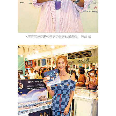
●周吉佩的新書內有不少他的私藏舊照。 阿祖 攝