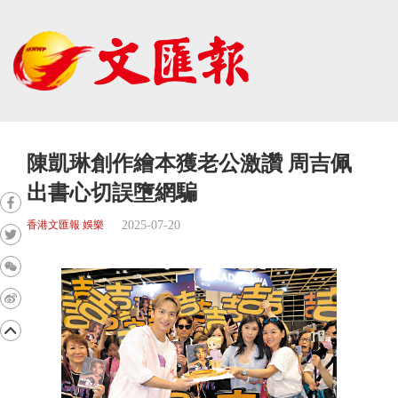
陳凱琳創作繪本獲老公激讚 周吉佩
出書心切誤墮網騙
2025-07-20
香港文匯報 娛樂