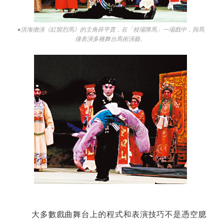
●洪海擔演《紅鬃烈馬》的主角薛平貴，在「校場降馬」一場戲中，與馬
僮表演多種舞台馬術演藝。
大多數戲曲舞台上的程式和表演技巧不是憑空臆