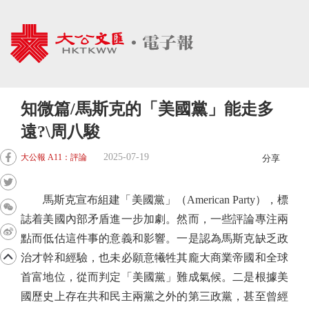
知微篇/馬斯克的「美國黨」能走多
遠?\周八駿
2025-07-19
大公報 A11：評論
分享
馬斯克宣布組建「美國黨」（American Party），標
誌着美國內部矛盾進一步加劇。然而，一些評論專注兩
點而低估這件事的意義和影響。一是認為馬斯克缺乏政
治才幹和經驗，也未必願意犧牲其龐大商業帝國和全球
首富地位，從而判定「美國黨」難成氣候。二是根據美
國歷史上存在共和民主兩黨之外的第三政黨，甚至曾經