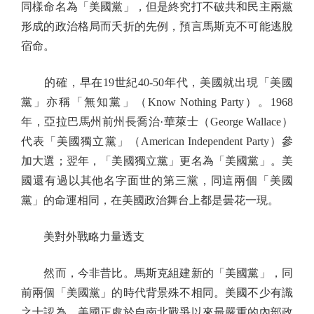
同樣命名為「美國黨」，但是終究打不破共和民主兩黨
形成的政治格局而夭折的先例，預言馬斯克不可能逃脫
宿命。
的確，早在19世紀40-50年代，美國就出現「美國
黨」亦稱「無知黨」（Know Nothing Party）。1968
年，亞拉巴馬州前州長喬治·華萊士（George Wallace）
代表「美國獨立黨」（American Independent Party）參
加大選；翌年，「美國獨立黨」更名為「美國黨」。美
國還有過以其他名字面世的第三黨，同這兩個「美國
黨」的命運相同，在美國政治舞台上都是曇花一現。
美對外戰略力量透支
然而，今非昔比。馬斯克組建新的「美國黨」，同
前兩個「美國黨」的時代背景殊不相同。美國不少有識
之士認為，美國正處於自南北戰爭以來最嚴重的內部政