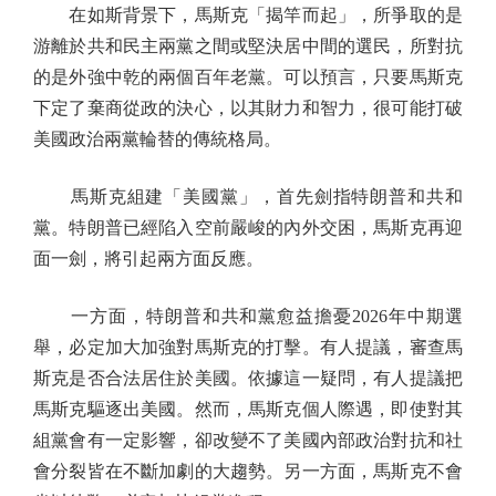
在如斯背景下，馬斯克「揭竿而起」，所爭取的是
游離於共和民主兩黨之間或堅決居中間的選民，所對抗
的是外強中乾的兩個百年老黨。可以預言，只要馬斯克
下定了棄商從政的決心，以其財力和智力，很可能打破
美國政治兩黨輪替的傳統格局。
馬斯克組建「美國黨」，首先劍指特朗普和共和
黨。特朗普已經陷入空前嚴峻的內外交困，馬斯克再迎
面一劍，將引起兩方面反應。
一方面，特朗普和共和黨愈益擔憂2026年中期選
舉，必定加大加強對馬斯克的打擊。有人提議，審查馬
斯克是否合法居住於美國。依據這一疑問，有人提議把
馬斯克驅逐出美國。然而，馬斯克個人際遇，即使對其
組黨會有一定影響，卻改變不了美國內部政治對抗和社
會分裂皆在不斷加劇的大趨勢。另一方面，馬斯克不會