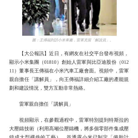
圖：王傳福到訪小米車廠，雷軍充當「解說員」。
【大公報訊】近日，有網友在社交平台發布視頻，
顯示小米集團（01810）創始人雷軍與比亞迪股份（012
11）董事長王傳福在小米汽車工廠會面。視頻中，雷軍
親自擔任「講解員」，向王傳福詳細介紹工廠的產能規
劃和建設情況，雙方互動非常熱絡。
雷軍親自擔任「講解員」
視頻顯示，在參觀過程中，雷軍特別提到特斯拉的
大壓鑄技術（利用高噸位壓鑄機，將多個零部件集成壓
鑄成大型構件的工藝），並透露小米已制定「備胎計