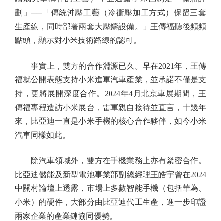
劃」──「傳統沖壓工藝（冷衝壓加工方式）保留三套
生產線，同時部署兩套大壓鑄設備。」王傳福聽後頻頻
點頭，顯示對小米技術路線的認可。
事實上，雙方的合作淵源已久。早在2021年，王傳
福就公開表態支持小米進軍汽車產業，並承諾不僅是支
持，更將展開深度合作。2024年4月北京車展期間，王
傳福專程造訪小米展台，雷軍親自接待並直言，十幾年
來，比亞迪一直是小米手機的核心合作夥伴，如今小米
汽車同樣如此。
除汽車領域外，雙方在手機業務上亦有緊密合作。
比亞迪儲能及新型電池事業部副總經理王皓宇曾在2024
中關村論壇上透露，市場上多數智能手機（包括華為、
小米）的硬件，大部分由比亞迪代工生產，進一步印證
兩家企業的產業鏈協同優勢。