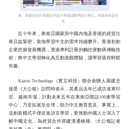
圖：羅建忠曾於美國史丹福大學修讀數學碩士學位，與喬布斯是校
友。
近十年來，東南亞國家與中國內地及香港的經貿往
來日益緊密，當地學習中文的需求持續攀升。香港初創
企業把握發展機遇，透過專利註冊的觸控屏數碼傳輸技
術，將中文學習轉化為互動遊戲體驗，讓學習過程輕鬆
有趣。
Kazoo Technology（實立科技）聯合創辦人羅建忠
接受《大公報》訪問時表示，其產品去年已成功進軍印
尼、越南市場，計劃未來五年在東南亞開設100家學習
中心，乃至拓展至全球，助力中文教育普及。事實上，
這創新模式不僅促進語言學習，更推動外國人士深入了
解中國文化，為經貿合作搭建溝通橋樑。\大公報記者