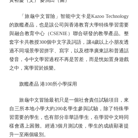
黃裕慶（文） 麥潤田（圖）
「旅龜中文冒險」智能中文卡是Kazoo Technology
的旗艦產品，也是該公司與香港教育大學特殊學習需要
與融合教育中心（CSENIE）聯合研發的教學產品。整
套字卡共教授300個中文字及詞語，讓4歲以上小朋友透
過不同場景學習拼字、寫字，以及標準廣東話和普通話
發音，令中文學習過程不再是苦差，而是恍如置身遊戲
之中，寓學習於娛樂。
旗艦產品 港100所小學採用
旅龜中文冒險最初只是一個社會責任試驗項目，來
自三所本地小學大約200名學生參與試驗，除了特殊學
習需要的學生，也有部分非華語學生，在學習中文時同
樣會遇上困難。經過3個月測試後，學生的成績顯著提
升一至兩個級別。