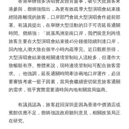
香港舉辦很多演唱會及體育盛事，吸引大批旅客來
港參與，鄧炳強指出，為更有效疏導大型演唱會結束後
經陸路離境的旅客，口岸部門會就大型演唱會作超前部
署。有議員提出，在舉辦大型活動的日子可否延長通關
時間。鄧炳強：「就落馬洲皇崗口岸，我們留意到跨境
旅客主要在大型演唱會結束後45分鐘後陸續到達口岸，
回內地人潮大致在個半小時內疏導完。近日觀察所得，
大型演唱會結束後相關邊境管制站人流較多，但運作大
致暢順有序。整體來說，現時邊境管制站可配合旅客需
求。」他強調，延長通關時間牽涉兩地口岸運作，必須
要審慎考慮一籃子因素，當局會繼續密切留意旅客通關
的需求，視乎實際需要適時與內地有關當局協商。
有議員認為，旅客趕回深圳是因為香港中價酒店或
賓館供應不足，鄧炳強說政府聽到意見，相關政策局正
在研究。