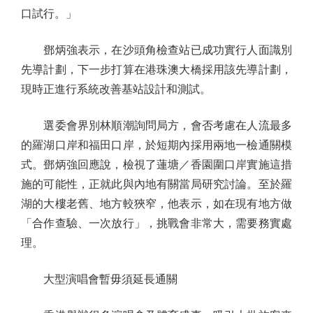
口試行。」
鄧炳強表示，在沙頭角檢查站已成功實行人面識別
先導計劃，下一步打算在港珠澳大橋採用該先導計劃，
現時正進行系統改善基站設計和測試。
選委會界別林順潮詢問局方，會否考慮在人流最多
的羅湖口岸和福田口岸，於短期內採用兩地一檢通關模
式。鄧炳強回應說，檢視了蓮塘／香園圍口岸實施這措
施的可能性，正就此與內地有關當局研究討論。至於羅
湖的大樓老舊、地方較狹窄，他表示，如在現有地方做
「合作查驗、一次放行」，挑戰會非常大，需要務實處
理。
大型演唱會暫毋須延長通關