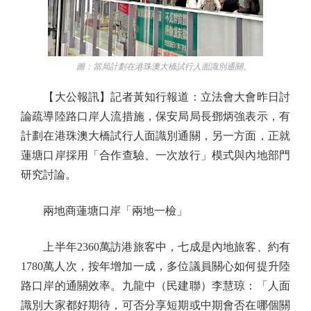
圖：當局計劃在港珠澳大橋試行人面識別通關。
【大公報訊】記者黃知行報道：立法會大會昨日討
論疏導陸路口岸人流措施，保安局局長鄧炳強表示，有
計劃在港珠澳大橋試行人面識別通關，另一方面，正就
蓮塘口岸採用「合作查驗、一次放行」模式與內地部門
研究討論。
兩地商蓮塘口岸「兩地一檢」
上半年2360萬訪港旅客中，七成是內地旅客、約有
1780萬人次，按年增加一成，多位議員關心如何提升陸
路口岸的通關效率。九龍中（民建聯）李慧琼：「人面
識別大家都好期待，可否分享短期或中期會否在哪個關