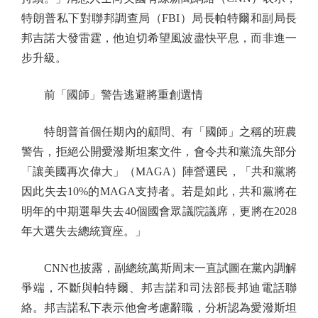
特朗普私下對聯邦調查局（FBI）局長帕特爾和副局長
邦吉諾大發雷霆，他迫切希望風波盡快平息，而非進一
步升級。
前「國師」警告逃避將重創選情
特朗普首個任期內的顧問、有「國師」之稱的班農
警告，拒絕公開愛潑斯坦案文件，會令共和黨流失部分
「讓美國再次偉大」（MAGA）陣營選民，「共和黨將
因此失去10%的MAGA支持者。若是如此，共和黨將在
明年的中期選舉失去40個國會眾議院議席，更將在2028
年大選失去總統寶座。」
CNN也披露，副總統萬斯周末一直試圖在黨內調解
爭端，不斷與帕特爾、邦吉諾和司法部長邦迪電話聯
絡。邦吉諾私下表示他會考慮辭職，分析認為愛潑斯坦