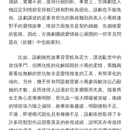
成績，實屬不易，值得仔細剖析。事實上，古偶劇從人
物設定到情節安排都已經相對較為固化，該劇也不能免
俗。該劇講述的是素有世仇的梟雄魏劭與美人小喬棋逢
對手的愛情故事，情節方面無非是契約婚姻、先婚後愛
的套路。因此，古偶劇圍繞愛情核心展開的一些常見問
題在《折腰》中也能看到。
比如，該劇雖然故事背景較為宏大，講述亂世中的
攻伐爭鬥，但將仇恨的化解歸因於小喬的柔情，喬魏兩
家看似無解的世仇無非是愛情推進的工具，有簡單化的
傾向。另外，幾乎所有問題都需要小喬參與解決以凸顯
她的才貌，反而使得人設過於完美耀眼而失真。隨着男
女主角心意漸漸明朗，世仇這一強大障礙被攻破，後續
的情節張力隨之減弱，敘事節奏趨緩，明顯後勁不足。
不過，即便模式固化且有種種不足，該劇依然取得了令
許多同類型作品望塵莫及的收視成績，說明其亦有值得