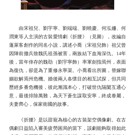
由宋祖兒、劉宇寧、劉端端、劉曉慶、何泓姍、何
潤東等人主演的古裝愛情劇《折腰》（見圖），改編自
蓬萊客創作的同名小說，講述小喬（宋祖兒飾）祖父曾
因陣前撤兵致魏氏祖孫被害，兩族結下血海深仇。14年
後，當年倖存的魏劭（劉宇寧飾）率軍劍指焉州，表面
為復仇，卻是為了重修永寧渠。小喬看出所圖，替嫁聯
姻欲解焉州危機。婚後兩人各懷目的相互試探，但共同
歷經多番危機後，彼此漸識本心，打破世仇隔閡互通心
意，最後排除萬難，為天下蒼生謀取安寧，終成眷屬，
夫妻齊心，保家衛國的故事。
《折腰》是以甜寵為核心的古裝架空偶像劇。在古
偶劇日益陷入審美疲勞困局的當下，該劇能夠取得如此