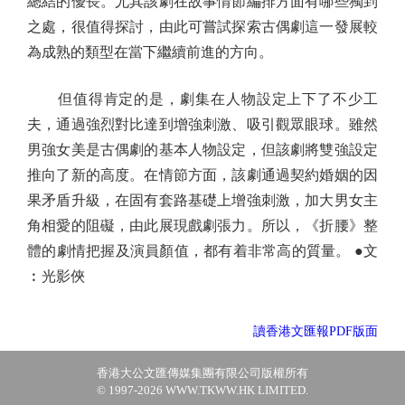
總結的優長。尤其該劇在故事情節編排方面有哪些獨到
之處，很值得探討，由此可嘗試探索古偶劇這一發展較
為成熟的類型在當下繼續前進的方向。
但值得肯定的是，劇集在人物設定上下了不少工
夫，通過強烈對比達到增強刺激、吸引觀眾眼球。雖然
男強女美是古偶劇的基本人物設定，但該劇將雙強設定
推向了新的高度。在情節方面，該劇通過契約婚姻的因
果矛盾升級，在固有套路基礎上增強刺激，加大男女主
角相愛的阻礙，由此展現戲劇張力。所以，《折腰》整
體的劇情把握及演員顏值，都有着非常高的質量。 ●文
︰光影俠
讀香港文匯報PDF版面
香港大公文匯傳媒集團有限公司版權所有
© 1997-2026 WWW.TKWW.HK LIMITED.