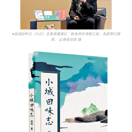
●徐成於昨日（16日）在香港書展以「飲食寫作尋根之旅」為題舉行講
座。 記者張岳悅 攝