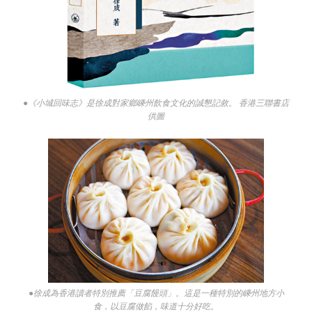
●《小城回味志》是徐成對家鄉嵊州飲食文化的誠懇記敘。 香港三聯書店
供圖
●徐成為香港讀者特別推薦「豆腐饅頭」。這是一種特別的嵊州地方小
食，以豆腐做餡，味道十分好吃。