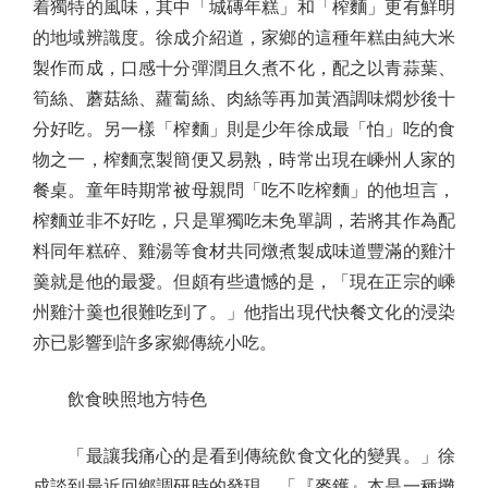
着獨特的風味，其中「城磚年糕」和「榨麵」更有鮮明
的地域辨識度。徐成介紹道，家鄉的這種年糕由純大米
製作而成，口感十分彈潤且久煮不化，配之以青蒜葉、
筍絲、蘑菇絲、蘿蔔絲、肉絲等再加黃酒調味燜炒後十
分好吃。另一樣「榨麵」則是少年徐成最「怕」吃的食
物之一，榨麵烹製簡便又易熟，時常出現在嵊州人家的
餐桌。童年時期常被母親問「吃不吃榨麵」的他坦言，
榨麵並非不好吃，只是單獨吃未免單調，若將其作為配
料同年糕碎、雞湯等食材共同燉煮製成味道豐滿的雞汁
羹就是他的最愛。但頗有些遺憾的是，「現在正宗的嵊
州雞汁羹也很難吃到了。」他指出現代快餐文化的浸染
亦已影響到許多家鄉傳統小吃。
飲食映照地方特色
「最讓我痛心的是看到傳統飲食文化的變異。」徐
成談到最近回鄉調研時的發現，「『麥鑊』本是一種攤