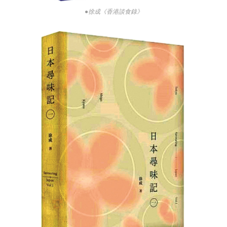
●徐成《香港談食錄》