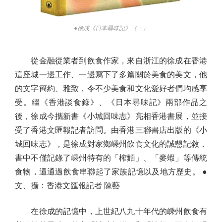
●徐成《日本尋味記》（一）
從金融從業者到飲食作家，來自浙江的徐成在香港
這座城一邊工作、一邊寫下了多篇關於美食的美文，他
的文字簡約、雅致，令不少美食和文化愛好者們均感享
受。繼《香港談食錄》、《日本尋味記》兩部作品之
後，徐成今攜新書《小城回味志》亮相香港書展，並接
受了香港文匯報記者訪問。由香港三聯書店出版的《小
城回味志》，是徐成對家鄉嵊州飲食文化的誠懇記敘，
書中不僅記錄了嵊州特有的「榨麵」、「麥蝦」等傳統
食物，還通過飲食串聯起了家族記憶以及地方歷史。 ●
文、攝：香港文匯報記者 陳藝
在徐成的記憶中，上世紀八九十年代的嵊州飲食有