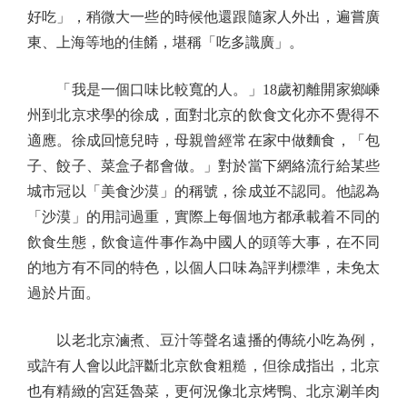
好吃」，稍微大一些的時候他還跟隨家人外出，遍嘗廣
東、上海等地的佳餚，堪稱「吃多識廣」。
「我是一個口味比較寬的人。」18歲初離開家鄉嵊
州到北京求學的徐成，面對北京的飲食文化亦不覺得不
適應。徐成回憶兒時，母親曾經常在家中做麵食，「包
子、餃子、菜盒子都會做。」對於當下網絡流行給某些
城市冠以「美食沙漠」的稱號，徐成並不認同。他認為
「沙漠」的用詞過重，實際上每個地方都承載着不同的
飲食生態，飲食這件事作為中國人的頭等大事，在不同
的地方有不同的特色，以個人口味為評判標準，未免太
過於片面。
以老北京滷煮、豆汁等聲名遠播的傳統小吃為例，
或許有人會以此評斷北京飲食粗糙，但徐成指出，北京
也有精緻的宮廷魯菜，更何況像北京烤鴨、北京涮羊肉