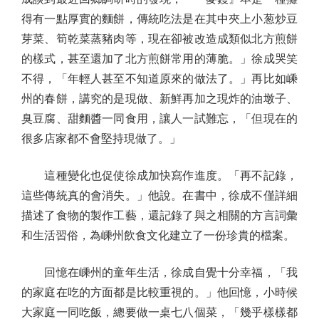
得有一點厚實的麵餅，傳統吃法是在其中夾上小葱炒豆
芽菜、筍乾菜蒸豬肉等，現在卻被改造成類似北方煎餅
的樣式，甚至還加了北方煎餅常用的薄脆。」徐成哭笑
不得，「年輕人甚至不知道原來的做法了。」再比如嵊
州的春餅，講究的是現做、新鮮再加之現炸的油墩子、
臭豆腐、甜麵醬一同食用，讓人一試難忘，「但現在的
很多店家都不會堅持現做了。」
這種變化也促使徐成加快寫作進度。「再不記錄，
這些傳統真的會消失。」他說。在書中，徐成不僅詳細
描述了食物的製作工藝，還記錄了與之相關的方言詞彙
和生活習俗，為嵊州飲食文化建立了一份珍貴的檔案。
回憶在嵊州的童年生活，徐成自覺十分幸福，「我
的家庭在吃的方面都是比較重視的。」他回憶，小時候
大家庭一同吃飯，總要做一桌七八個菜，「幾乎樣樣都