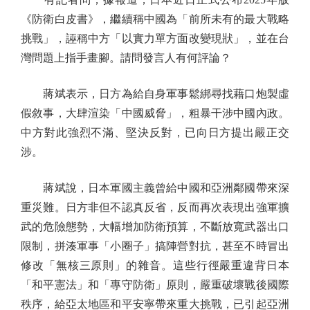
《防衛白皮書》，繼續稱中國為「前所未有的最大戰略
挑戰」，誣稱中方「以實力單方面改變現狀」，並在台
灣問題上指手畫腳。請問發言人有何評論？
蔣斌表示，日方為給自身軍事鬆綁尋找藉口炮製虛
假敘事，大肆渲染「中國威脅」，粗暴干涉中國內政。
中方對此強烈不滿、堅決反對，已向日方提出嚴正交
涉。
蔣斌說，日本軍國主義曾給中國和亞洲鄰國帶來深
重災難。日方非但不認真反省，反而再次表現出強軍擴
武的危險態勢，大幅增加防衛預算，不斷放寬武器出口
限制，拼湊軍事「小圈子」搞陣營對抗，甚至不時冒出
修改「無核三原則」的雜音。這些行徑嚴重違背日本
「和平憲法」和「專守防衛」原則，嚴重破壞戰後國際
秩序，給亞太地區和平安寧帶來重大挑戰，已引起亞洲