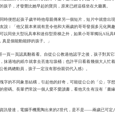
的孩子，才發覺比她早起的寶貝，原來已經這樣坐在大廳裏。
時便想起孩子歲半時他母親傳來另一個短片，短片中就曾出現
友說︰「他父親本來就有意令他和大兩歲的哥哥發掘多元化興
可以同坐大型玩具車和迷你型滑梯之外，如果小哥單獨玩A玩具
，真是個能動能靜的孩子。」
一頁一頁認真翻着看。自從公公教過他認字之後，孩子對其它
，抹過地的紙巾就拿去丟進垃圾桶；也許平日看着幾個大人忙
公爸媽總動員，孩子一定沒有那份親切代入感）。
字的不同象形結構，引起他的好奇，可能從公公的「公」字想
的密碼。長輩們常說一個人愛不愛讀書，看他天生有沒有「書
訊發達，電腦手機熏陶出來的Z世代，是不是——兩歲已可定