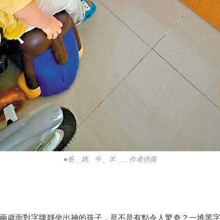
●爸、媽、牛、羊…… 作者供圖
歲面對字牌靜坐出神的孩子，是不是有點令人驚奇？一堆黑字