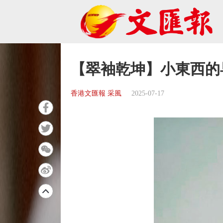
【翠袖乾坤】小東西
香港文匯報 采風
2025-07-17