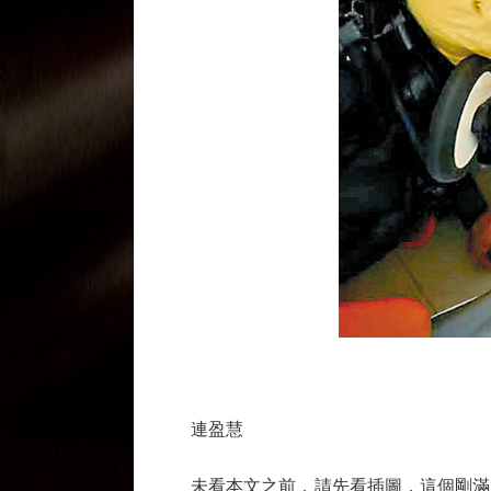
連盈慧
未看本文之前，請先看插圖，這個剛滿兩