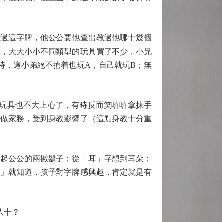
過這字牌，他公公要他查出教過他哪十幾個
趣，大大小小不同類型的玩具買了不少，小兄
時，這小弟絕不搶着也玩A，自己就玩B；無
玩具也不大上心了，有時反而笑嘻嘻拿抹手
着做家務，受到身教影響了（這點身教十分重
起公公的兩撇鬍子；從「耳」字想到耳朵；
緣」就知道，孩子對字牌感興趣，肯定就是有
八十？