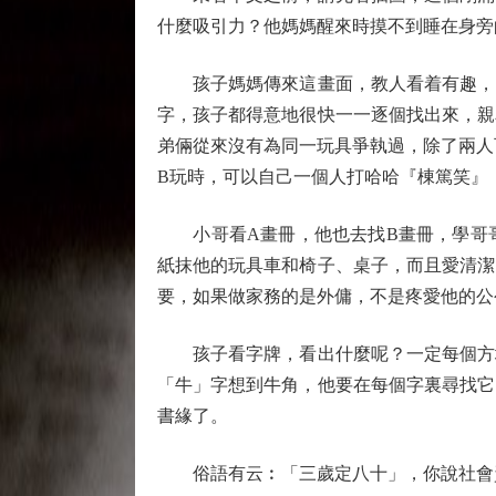
什麼吸引力？他媽媽醒來時摸不到睡在身旁
孩子媽媽傳來這畫面，教人看着有趣，同
字，孩子都得意地很快一一逐個找出來，親
弟倆從來沒有為同一玩具爭執過，除了兩人
B玩時，可以自己一個人打哈哈『棟篤笑』
小哥看A畫冊，他也去找B畫冊，學哥哥
紙抹他的玩具車和椅子、桌子，而且愛清潔
要，如果做家務的是外傭，不是疼愛他的公
孩子看字牌，看出什麼呢？一定每個方塊
「牛」字想到牛角，他要在每個字裏尋找它
書緣了。
俗語有云︰「三歲定八十」，你說社會資