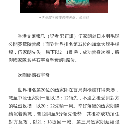
●李卓耀落敗後難掩失落。新華社
香港文匯報訊（記者 郭正謙）伍家朗於日本羽毛球
公開賽驚險晉級！面對世界排名第32位的加拿大球手楊
燦，伍家朗先失一局下以2：1反勝，成功晉身次圈，將
與國家隊名將石宇奇爭奪8強席位。
次圈硬撼石宇奇
世界排名第20位的伍家朗在首局與楊燦打得緊湊，
戰至中段伍家朗一度以15：12領先，不過之後受到對方
的猛烈反撲，以20：22先輸一局。幸好落後的伍家朗繼
續沉着應戰，曾拉開至8分領先優勢，其後亦成功頂住
對方反攻，以21：18扳回一城。第三局伍家朗延續強