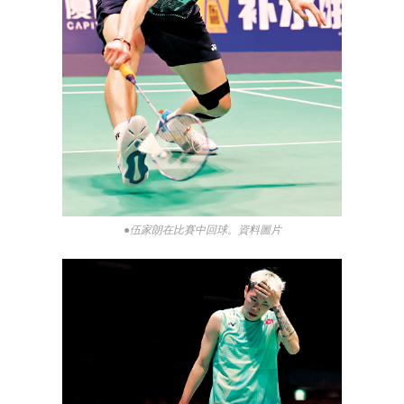
●伍家朗在比賽中回球。資料圖片