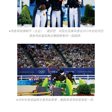
●馬會馬術隊騎手（左起）：蕭頴瑩、何苑欣及陳萃彥在2023年於杭州亞
運會馬術盛裝舞步團體賽奪得一面銅牌。
●2008年香港協辦京奧馬術賽事，翻開香港馬術發展新一章。