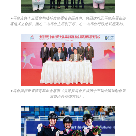
●馬會支持十五運會和殘特奧會香港賽區賽事。特區政府及馬會高層在簽
署儀式上合照。圖右二為馬會主席利子厚、右一為馬會行政總裁應家柏。
●馬會與廣東省體育基金會簽署《香港賽馬會支持第十五屆全國運動會廣
東賽區合作備忘錄》。