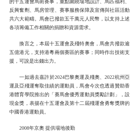
的十五運會馬術賽事，重點圍繞場地設計、馬匹福利、
反興奮劑、馬房管理、賽事服務保障及宣傳與社區活動
共六大範疇。馬會已撥款五千萬元人民幣，以支持上述
各項籌備工作相關的捐贈和資源需求。
換言之，本屆十五運會及殘特奧會，馬會共撥款逾
五億港元，支持港粵兩個賽區的賽事；同時作出技術支
援，可說是出錢出力。
一如過去嘉許於2024巴黎奧運及殘奧、2022杭州亞
運及亞殘運奪取佳績的運動員，馬會今次也透過贊助香
港體育學院推出的「賽馬會優秀運動員獎勵計劃」，設
現金獎，表揚在十五運會及第十二屆殘運會勇奪獎牌的
中國香港運動員。
2008年京奧 提供場地後勤