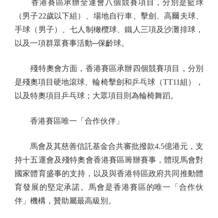
香港賽區承辦全運會八個競賽項目，分別是籃球
（男子22歲以下組）、場地自行車、擊劍、高爾夫球、
手球（男子）、七人制橄欖球、鐵人三項及沙灘排球，
以及一項群眾賽事活動─保齡球。
殘特奧會方面，香港賽區承辦四個競賽項目，分別
是殘奧項目硬地滾球、輪椅擊劍和乒乓球（TT11組），
以及特奧項目乒乓球；大眾項目則為輪椅舞蹈。
香港賽區唯一「合作伙伴」
馬會及其慈善信託基金合共審批撥款4.5億港元，支
持十五運會及殘特奧會香港賽區籌辦賽事，體現馬會對
國家體育盛事的支持，以及與香港特區政府共同推動體
育發展的堅定承諾。馬會是香港賽區的唯一「合作伙
伴」機構，贊助屬最高級別。