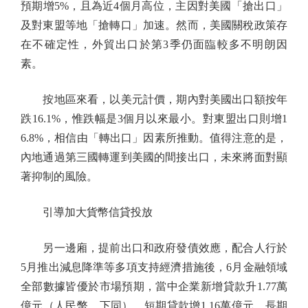
預期增5%，且為近4個月高位，主因對美國「搶出口」
及對東盟等地「搶轉口」加速。然而，美國關稅政策存
在不確定性，外貿出口於第3季仍面臨較多不明朗因
素。
按地區來看，以美元計價，期內對美國出口額按年
跌16.1%，惟跌幅是3個月以來最小。對東盟出口則增1
6.8%，相信由「轉出口」因素所推動。值得注意的是，
內地通過第三國轉運到美國的間接出口，未來將面對顯
著抑制的風險。
引導加大貨幣信貸投放
另一邊廂，提前出口和政府發債效應，配合人行於
5月推出減息降準等多項支持經濟措施後，6月金融領域
全部數據皆優於市場預期，當中企業新增貸款升1.77萬
億元（人民幣，下同），短期貸款增1.16萬億元，長期