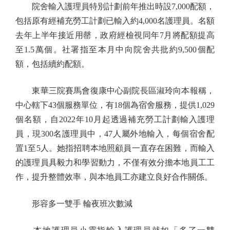
院舍輸入護理員特別計劃前年推出時設7,000配額，
包括原有經補充勞工計劃已輸入約4,000名護理員。名額
去年上半年接近用罄，政府經檢視同年7月將配額提高
至1.5萬個。社署指至本月中向院舍共批約9,500個配
額，包括續約配額。
東華三院賽馬會復康中心副院長區淑玲向本報稱，
中心轄下43個服務單位，有18個為宿舍服務，提供1,029
個名額，自2022年10月起透過補充勞工計劃輸入護理
員，現300名護理員中，47人屬外地輸入，每個宿舍配
置1至5人。她指招聘本地照顧員一直存在困難，而輸入
的護理員具毅力和學習動力，不僅有效分擔本地員工工
作，提升整體效率，與本地員工亦建立良好合作關係。
形容多一雙手 輪夜班次數減