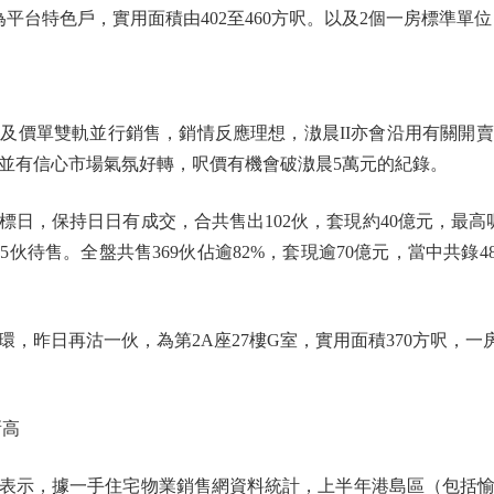
伙為平台特色戶，實用面積由402至460方呎。以及2個一房標準單位
價單雙軌並行銷售，銷情反應理想，滶晨II亦會沿用有關開賣
並有信心市場氣氛好轉，呎價有機會破滶晨5萬元的紀錄。
日，保持日日有成交，合共售出102伙，套現約40億元，最高
5伙待售。全盤共售369伙佔逾82%，套現逾70億元，當中共錄
。
日再沽一伙，為第2A座27樓G室，實用面積370方呎，一房間
新高
示，據一手住宅物業銷售網資料統計，上半年港島區（包括愉