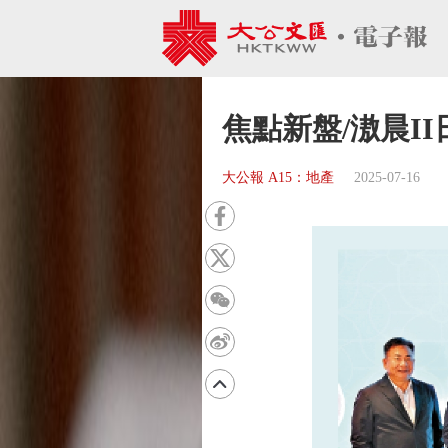
焦點新盤/滶晨I
大公報 A15：地產
2025-07-16