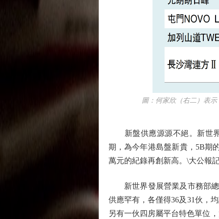
圖：何家欣（右二）表示，
新盤供應源源不絕。新世界發展（
期，為今年港島盤新貴，5B期
萬元的紀錄再創新高。\大公報記
新世界發展營業及市務部總監何家
供應罕有，各僅得36及31伙，均
另有一伙四房屬平台特色單位，實用