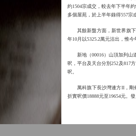
約1504宗成交，較去年下半年約
多個屋苑，於上半年錄得557宗
其餘新盤方面，新世界旗下清水灣
年10月以5325.2萬元沽出，惟
新地（00016）山頂加列山道T
呎，平台及天台分別252及817方
呎。
萬科旗下長沙灣連方II，剛修訂
折實呎價18888元至19654