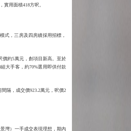
，實用面積418方呎。
模式，三房及四房續採用招標，
呎價約5萬元，創項目新高。至於
48組大手客，約70%選用即供付款
隔，成交價923.2萬元，呎價2
景灣）一手成交表現理想，期內