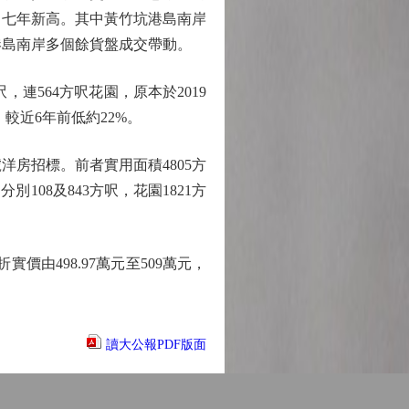
，創出七年新高。其中黃竹坑港島南岸
及港島南岸多個餘貨盤成交帶動。
連564方呎花園，原本於2019
，較近6年前低約22%。
號洋房招標。前者實用面積4805方
別108及843方呎，花園1821方
由498.97萬元至509萬元，
讀大公報PDF版面