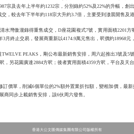
987宗及去年上半年約1232宗，分別錄約52%及22%的升幅
成交，較去年下半年約118宗大升約3.7倍，主要受到滶晨開售
傲瀧錄得重售成交，D座花園複式7號，實用面積2201方呎，
今年3月終止交易，發展商重新以4174.9萬元售出，呎價約18968元
WELVE PEAKS，剛公布最新銷售安排，周六起推出3號及5
呎，另花園廣達2884方呎；後者實用面積4359方呎，平台及天台分
價單，削減6個單位的2%額外置業折扣額，變相加價，最新折實價
元。發展商同步上載銷售安排，該6伙周六發售。
香港大公文匯傳媒集團有限公司版權所有