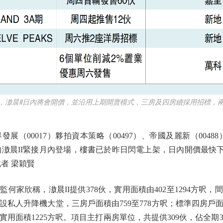
滶晨Ⅱ日內將會開價，並沿用上期開賣模式，三房及四房續採用招標，兩
00017）夥拍資本策略（00497）、帝國及麗新（0048
的滶晨II緊接月內登場，樓書已於昨日閃電上架，日內開價最快下
者 梁穎賢
欣稱，滶晨II提供378伙，實用面積由402至1294方呎
設私人升降機大堂，三房戶面積由759至778方呎；標準四房戶面積1
面積1225方呎。項目主打兩房單位，共提供309伙，佔全期378