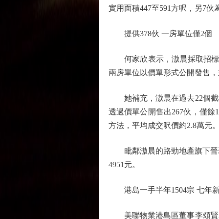
實用面積447至591方呎，另7
提供378伙 一房單位僅2個
何家欣表示，滶晨採取招標及
兩房單位以價單形式公開發售，
她補充，滶晨在過去22個截標
透過價單公開售出267伙，僅餘1
方法，平均成交呎價約2.8萬元
毗鄰滶晨的路勁地產旗下晉環，昨
4951元。
港島一手半年1504宗 七年
美聯物業港島區董事李頌賢表