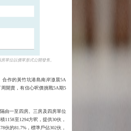
房單位以價單形式公開發售。
8）合作的黃竹坑港島南岸滶晨5A
周開賣，有信心呎價挑戰5A期5
，間隔由一至四房。三房及四房單位
158至1294方呎，提供30伙，
伙的81.7%，標準戶佔302伙，