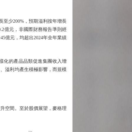
至少200%，預期溢利按年增長
9.2億元，非國際財務報告準則經
5億元，均超出2024年全年業績
樣化的產品品類促進集團收入增
利、溢利均產生積極影響，而規模
升空間。至於股價展望，麥格理