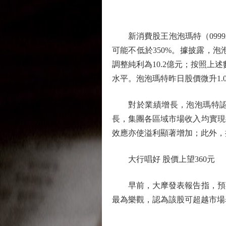
新消費股王泡泡瑪特（0999
可能不低於350%。據披露，泡
調整純利為10.2億元；按照上
水平。泡泡瑪特昨日股價微升1.08
對於業績增長，泡泡瑪特認為
長，集團各區域市場收入均實現
效應亦使溢利顯著增加；此外，
大行唱好 股價上望360元
早前，大摩發表報告指，預期
最為樂觀，認為該股可超越市場