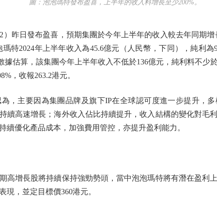
圖：泡泡瑪特發布盈喜，上半年的收入料增長至少200%。
2）昨日發布盈喜，預期集團於今年上半年的收入較去年同期增長
泡瑪特2024年上半年收入為45.6億元（人民幣，下同），純利為
述數據估算，該集團今年上半年收入不低於136億元，純利料不少於4
%，收報263.2港元。
，主要因為集團品牌及旗下IP在全球認可度進一步提升，多
持續高速增長；海外收入佔比持續提升，收入結構的變化對毛
持續優化產品成本，加強費用管控，亦提升盈利能力。
高增長股將持續保持強勁勢頭，當中泡泡瑪特將有潛在盈利上
表現，並定目標價360港元。