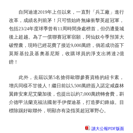
自阿迪達2019年上任以來，一直對「兵工廠」進行
改革，成績名列前茅！只可惜始終無緣衝擊英超冠軍，
包括23/24年度球季曾有11周時間身處榜首，但仍遭曼城
後上超越。為了一償聯賽冠軍宿願，阿仙奴今季預算大
破慳囊，現時已經花費了接近9,000萬鎊，倘若成功簽下
莫斯基拉及基奧基尼斯，收購球員的淨支出將達2億
鎊！
此外，去屆以第5名搶得歐聯參賽資格的紐卡素，
增兵同樣不甘後人！繼日前以5,500萬鎊簽入諾定咸森林
翼鋒安東尼艾蘭加後，也提出以約7,000萬鎊轉會費，斟
介德甲法蘭克福法國射手伊傑迪基，打造夢幻鋒線。目
標除踢好歐聯外，明顯亦有染指英超冠軍野心。
讀大公報PDF版面