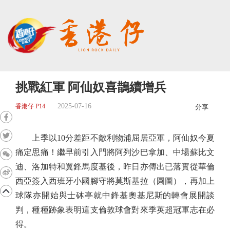
挑戰紅軍 阿仙奴喜鵲續增兵
2025-07-16
香港仔 P14
分享
上季以10分差距不敵利物浦屈居亞軍，阿仙奴今夏
痛定思痛！繼早前引入門將阿列沙巴拿加、中場蘇比文
迪、洛加特和翼鋒馬度基後，昨日亦傳出已落實從華倫
西亞簽入西班牙小國腳守將莫斯基拉（圓圖），再加上
球隊亦開始與士砵亭就中鋒基奧基尼斯的轉會展開談
判，種種跡象表明這支倫敦球會對來季英超冠軍志在必
得。