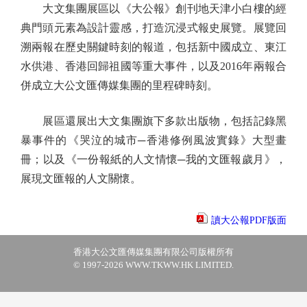
大文集團展區以《大公報》創刊地天津小白樓的經
典門頭元素為設計靈感，打造沉浸式報史展覽。展覽回
溯兩報在歷史關鍵時刻的報道，包括新中國成立、東江
水供港、香港回歸祖國等重大事件，以及2016年兩報合
併成立大公文匯傳媒集團的里程碑時刻。
展區還展出大文集團旗下多款出版物，包括記錄黑
暴事件的《哭泣的城市─香港修例風波實錄》大型畫
冊；以及《一份報紙的人文情懷─我的文匯報歲月》，
展現文匯報的人文關懷。
讀大公報PDF版面
香港大公文匯傳媒集團有限公司版權所有
© 1997-2026 WWW.TKWW.HK LIMITED.