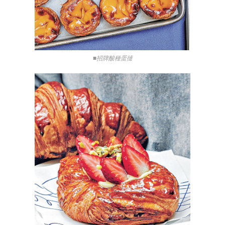
■招牌酸種蛋撻