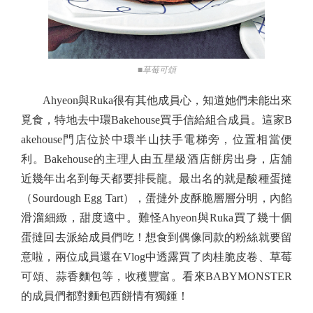
■草莓可頌
Ahyeon與Ruka很有其他成員心，知道她們未能出來
覓食，特地去中環Bakehouse買手信給組合成員。這家B
akehouse門店位於中環半山扶手電梯旁，位置相當便
利。Bakehouse的主理人由五星級酒店餅房出身，店舖
近幾年出名到每天都要排長龍。最出名的就是酸種蛋撻
（Sourdough Egg Tart），蛋撻外皮酥脆層層分明，內餡
滑溜細緻，甜度適中。難怪Ahyeon與Ruka買了幾十個
蛋撻回去派給成員們吃！想食到偶像同款的粉絲就要留
意啦，兩位成員還在Vlog中透露買了肉桂脆皮卷、草莓
可頌、蒜香麵包等，收穫豐富。看來BABYMONSTER
的成員們都對麵包西餅情有獨鍾！