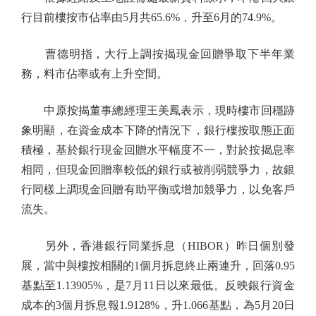
行目前樓按市佔率由5月共65.6%，升至6月的74.9%。
曹德明指，大行上調按揭現金回贈爭取下半年業
務，料市佔率或有上升空間。
中原按揭董事總經理王美鳳表示，現時樓市回穩跡
象明顯，在資金成本下降的情況下，銀行樓按取態正面
積極，基於銀行現金回贈水平幅度不一，對於按揭息率
相同，但現金回贈率較低的銀行或被削弱競爭力，故銀
行同樣上調現金回贈有助平衡或增加競爭力，以免客戶
流失。
另外，香港銀行同業拆息（HIBOR）昨日個別發
展，當中與樓按相關的1個月拆息終止兩連升，回落0.95
基點至1.13905%，是7月11日以來最低。反映銀行資金
成本的3個月拆息報1.9128%，升1.066基點，為5月20日