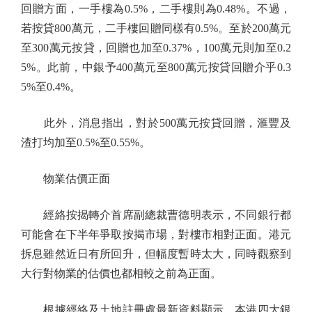
回贈方面，一手樓為0.5%，二手樓則為0.48%。不過，
若按貸800萬元，二手樓回贈同樣有0.5%。至於200萬元
至300萬元按貸，回贈也加至0.37%，100萬元則加至0.2
5%。此前，中銀予400萬元至800萬元按貸回贈介乎0.3
5%至0.4%。
此外，消息指出，對於500萬元按貸回贈，滙豐及
渣打均加至0.5%至0.55%。
物業估價正面
經絡按揭轉介首席副總裁曹德明表示，不同銀行都
可能會在下半年爭取按揭市場，對樓市相對正面。港元
拆息雖然近日有所回升，但幅度暫時太大，同時觀察到
大行對物業的估價也都相較之前為正面。
根據經絡及土地註冊處最新資料顯示，本港四大銀