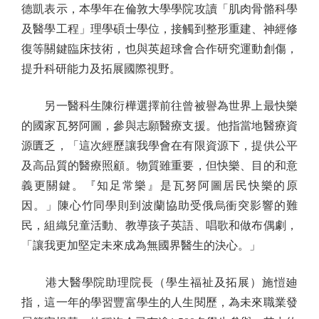
德凱表示，本學年在倫敦大學學院攻讀「肌肉骨骼科學
及醫學工程」理學碩士學位，接觸到整形重建、神經修
復等關鍵臨床技術，也與英超球會合作研究運動創傷，
提升科研能力及拓展國際視野。
另一醫科生陳衍樺選擇前往曾被譽為世界上最快樂
的國家瓦努阿圖，參與志願醫療支援。他指當地醫療資
源匱乏，「這次經歷讓我學會在有限資源下，提供公平
及高品質的醫療照顧。物質雖重要，但快樂、目的和意
義更關鍵。『知足常樂』是瓦努阿圖居民快樂的原
因。」陳心竹同學則到波蘭協助受俄烏衝突影響的難
民，組織兒童活動、教導孩子英語、唱歌和做布偶劇，
「讓我更加堅定未來成為無國界醫生的決心。」
港大醫學院助理院長（學生福祉及拓展）施愷廸
指，這一年的學習豐富學生的人生閱歷，為未來職業發