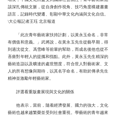
該深扎傳統文脈，從自身創作視角、技巧角度構建書畫
語言，記錄時代變遷、彰顯中華文化內涵與文化自信。
\大公報記者王珏 北京報道
「此次青年藝術家扶持計劃，以黃永玉命名，非常
有價值和意義。」武將說，在黃永玉先生從藝早期，得
到過沈從文、馮雪峰等前輩的幫助，而成名後他也從不
吝嗇對年輕人的提攜和指點。此外，黃永玉先生精深的
藝術造詣以及曠達的處世態度，符合世人對藝術家、文
人的所有想像與期待，以其名字命名，有助於傳承先生
精神並激勵年輕藝術家。
評選看重版畫展現與文化的關係
他表示，當前，隨着經濟發展、國力的強大，文化
藝術也越來越繁榮並受到社會重視。學藝術的青年越來