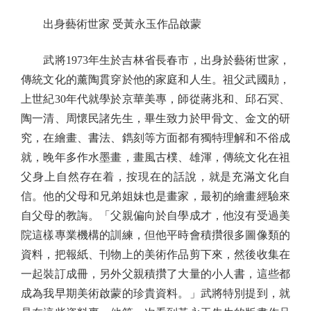
出身藝術世家 受黃永玉作品啟蒙
武將1973年生於吉林省長春市，出身於藝術世家，
傳統文化的薰陶貫穿於他的家庭和人生。祖父武國勛，
上世紀30年代就學於京華美專，師從蔣兆和、邱石冥、
陶一清、周懷民諸先生，畢生致力於甲骨文、金文的研
究，在繪畫、書法、鐫刻等方面都有獨特理解和不俗成
就，晚年多作水墨畫，畫風古樸、雄渾，傳統文化在祖
父身上自然存在着，按現在的話說，就是充滿文化自
信。他的父母和兄弟姐妹也是畫家，最初的繪畫經驗來
自父母的教誨。「父親偏向於自學成才，他沒有受過美
院這樣專業機構的訓練，但他平時會積攢很多圖像類的
資料，把報紙、刊物上的美術作品剪下來，然後收集在
一起裝訂成冊，另外父親積攢了大量的小人書，這些都
成為我早期美術啟蒙的珍貴資料。」武將特別提到，就