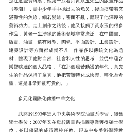
是在這些資料裏，他第一次看到黃永玉先生的版畫作品
《春潮》，畫中少年手中拋出去的魚叉，後面挾帶着充
滿彈性的魚線，細若髮絲，密而不亂，體現了他深厚的
藝術功力。走上創作之路後，他又接觸了黃永玉的很多
作品，黃老一生涉獵的藝術領域非常廣泛，在中國畫、
版畫、油畫，還有雕塑、陶瓷、平面設計、工業設計、
建築設計等方面都成就不凡，作品多以傳統文化為題
材，體現了他對自然、社會和人性的思考，並從中蘊含
樂觀曠達的個人品格，「在那個艱苦動盪的年代，黃先
生的作品保持了童真，他把苦難轉化成快樂、轉化為希
望，這是非常難能可貴的。」
多元化國際化傳播中華文化
武將於1993年進入中央美術學院油畫系學習，後獲
學士學位；2007年又在母校版畫系插圖專業獲得碩士學
位，並以優異的成績留校任教。現為中央美術學院教