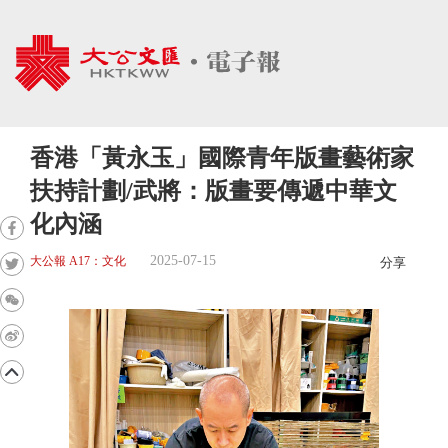
香港「黃永玉」國際青年版畫藝術家
扶持計劃/武將：版畫要傳遞中華文
化內涵
2025-07-15
大公報 A17：文化
分享