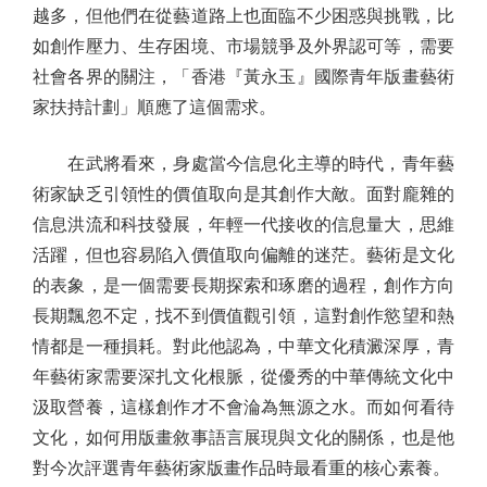
越多，但他們在從藝道路上也面臨不少困惑與挑戰，比
如創作壓力、生存困境、市場競爭及外界認可等，需要
社會各界的關注，「香港『黃永玉』國際青年版畫藝術
家扶持計劃」順應了這個需求。
在武將看來，身處當今信息化主導的時代，青年藝
術家缺乏引領性的價值取向是其創作大敵。面對龐雜的
信息洪流和科技發展，年輕一代接收的信息量大，思維
活躍，但也容易陷入價值取向偏離的迷茫。藝術是文化
的表象，是一個需要長期探索和琢磨的過程，創作方向
長期飄忽不定，找不到價值觀引領，這對創作慾望和熱
情都是一種損耗。對此他認為，中華文化積澱深厚，青
年藝術家需要深扎文化根脈，從優秀的中華傳統文化中
汲取營養，這樣創作才不會淪為無源之水。而如何看待
文化，如何用版畫敘事語言展現與文化的關係，也是他
對今次評選青年藝術家版畫作品時最看重的核心素養。