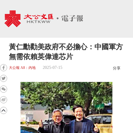
黃仁勳勸美政府不必擔心：中國軍方
無需依賴英偉達芯片
2025-07-15
大公報 A8：內地
分享