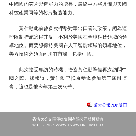
中國國內芯片製造能力的增長，最終中方將具備與美國
科技產業同等的芯片製造能力。
黃仁勳此前曾多次抨擊對華出口管制政策，認為這
些限制措施適得其反，不利於美國在全球科技領域的領
導地位。而要想保持美國在人工智能領域的領導地位，
美方技術必須面向所有市場，包括中國。
此次接受專訪的時機，恰逢黃仁勳準備再次訪問中
國之際。據報道，黃仁勳已抵京受邀參加第三屆鏈博
會，這也是他今年第三次來華。
讀大公報PDF版面
香港大公文匯傳媒集團有限公司版權所有
© 1997-2026 WWW.TKWW.HK LIMITED.