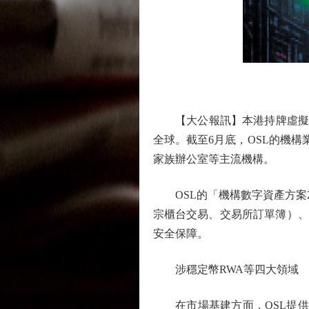
圖
【大公報訊】本港持牌虛擬資產
全球。截至6月底，OSL的機
家族辦公室等主流機構。
OSL的「機構數字資產方案2
宗櫃台交易、交易所訂單簿）、
安全保障。
涉穩定幣RWA等四大領域
在市場基建方面，OSL提供深