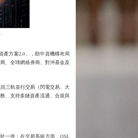
求。
產方案2.0」，助中資機構布局
券商、全球網絡券商、對沖基金及
包括三軌並行交易（閃電交易、大
服務、支持多鏈資產流通、合規與
於一併；在交易系統方面，OSL