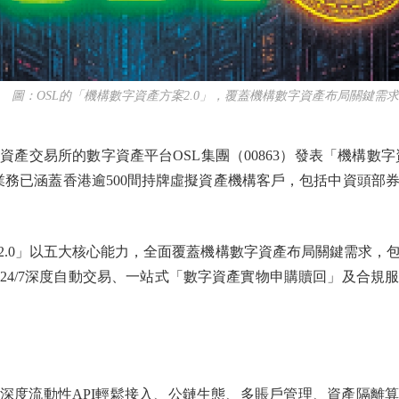
：OSL的「機構數字資產方案2.0」，覆蓋機構數字資產布局關鍵需
交易所的數字資產平台OSL集團（00863）發表「機構數字資
構業務已涵蓋香港逾500間持牌虛擬資產機構客戶，包括中資頭部
.0」以五大核心能力，全面覆蓋機構數字資產布局關鍵需求，
24/7深度自動交易、一站式「數字資產實物申購贖回」及合規
度流動性API輕鬆接入、公鏈生態、多賬戶管理、資產隔離算