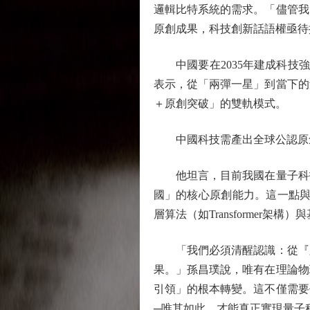
邏輯比特系統的需求。「儘管我
原創成果，科技創新話語權亟待
中國要在2035年建成科技強
表示，從「兩彈一星」到當下的
＋原創突破」的雙軌模式。
中國科技需產出全球公認原
他坦言，目前我國在量子科技
國」的核心原創能力。這一點與
層算法（如Transformer
「我們必須清醒認識：從『跟
果。」孫昌璞說，唯有在理論物
引領」的根本轉變。這不僅需要
─唯其如此，才能真正實現量子