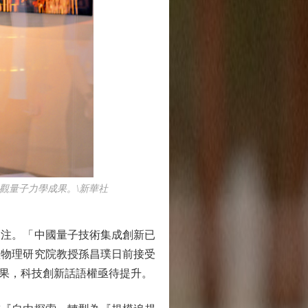
觀量子力學成果。\新華社
注。「中國量子技術集成創新已
程物理研究院教授孫昌璞日前接受
果，科技創新話語權亟待提升。