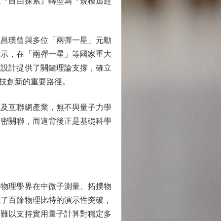
『自由探索』轉型為『規模追趕
昌璞曾與多位「兩彈一星」元勳
表示，在「兩彈一星」等國家重大
的設計提供了關鍵理論支撐，確立
技創新的重要路徑。
及互聯網產業，無不與量子力學
緊密關聯，而這背後正是基礎科學
物理學界在中微子測量、拓撲物
現了百餘物理比特的演示性突破，
，難以支持實用量子計算對穩定多