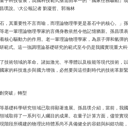
子科技發展，我國科技範式亟需由單一的『國家任務驅動』或
昌璞說。\大公報記者 劉凝哲、郭瀚林
，其重要性不言而喻，而理論物理學更是基石中的核心。」孫
等老一輩理論物理學家的言傳身教依然令他記憶猶新。孫昌璞
着核心驅動力的作用。老一輩理論物理學家，為原子彈和氫彈
研範式。這一強調理論基礎研究的範式至今仍是我國實現重大科
技術領域的革命。諸如激光、半導體以及核能等現代技術，以
國家的科技進步與國力增強，必然要與這些劃時代的技術革新
創突破」轉型
基礎科學研究領域已取得顯著進展。孫昌璞介紹，當前，我國
領域取得了一系列引人矚目的成果。在量子計算方面，儘管實
現階段所構建的物理比特體系尚不具備健全的容錯與糾錯功能