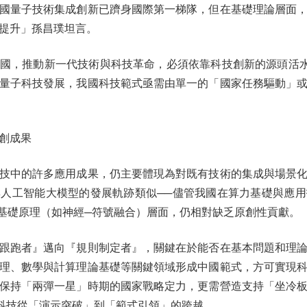
國量子技術集成創新已躋身國際第一梯隊，但在基礎理論層面
提升」孫昌璞坦言。
國，推動新一代技術與科技革命，必須依靠科技創新的源頭活
量子科技發展，我國科技範式亟需由單一的「國家任務驅動」
創成果
中的許多應用成果，仍主要體現為對既有技術的集成與場景化
人工智能大模型的發展軌跡類似──儘管我國在算力基礎與應
架構）與基礎原理（如神經─符號融合）層面，仍相對缺乏原創性貢獻。
跑者』邁向『規則制定者』，關鍵在於能否在基本問題和理論
理、數學與計算理論基礎等關鍵領域形成中國範式，方可實現
保持「兩彈一星」時期的國家戰略定力，更需營造支持「坐冷
科技從「演示突破」到「範式引領」的跨越。