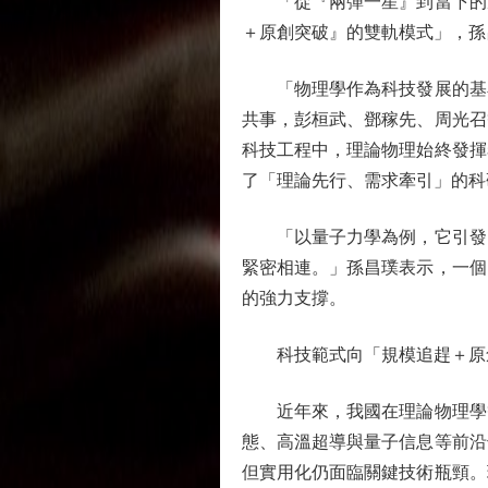
「從『兩彈一星』到當下的量
＋原創突破』的雙軌模式」，孫
「物理學作為科技發展的基石
共事，彭桓武、鄧稼先、周光召
科技工程中，理論物理始終發揮
了「理論先行、需求牽引」的科
「以量子力學為例，它引發了
緊密相連。」孫昌璞表示，一個
的強力支撐。
科技範式向「規模追趕＋原
近年來，我國在理論物理學等
態、高溫超導與量子信息等前沿
但實用化仍面臨關鍵技術瓶頸。