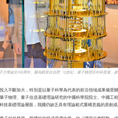
子力學誕生100周年。圖為觀眾在合肥「Q世紀：量子物理百年科普展」參
入不斷加大，特別是以量子科學為代表的前沿領域成果備受關
量子物理、量子信息基礎理論研究的中國科學院院士、中國工
科技基礎理論層面，我國仍缺乏具有理論範式重構意義的原創成