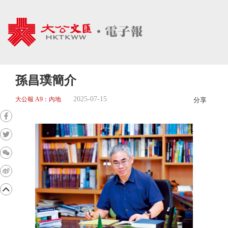
孫昌璞簡介
2025-07-15
大公報 A9：內地
分享