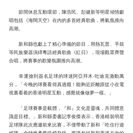
節間休息互動環節，陳浩民、彭健新等明星傾情獻
唱包括《海闊天空》在內的多首經典歌曲，將氣氛推向
高潮。
新和縣也獻上了精心準備的節目，用熱瓦普、手鼓
等民族樂器演繹粵語經典歌曲《紅日》，現場觀眾齊聲
合唱，將賽事的歡樂氛圍推向高潮。
幸運搶到簽名足球的球迷阿亞拜木·吐迪克激動萬
分，「今晚的球賽看得真過癮！能夠近距離跟從小在電
視裏看着的香港明星互動，感覺就像做夢一樣。」
「足球賽事是載體，『和』文化是靈魂，共同體意
識是目標。」新和縣委書記李俊傑表示，香港精裝明星
足球隊此次應邀前來比賽，不僅帶動了新和「吃住行遊