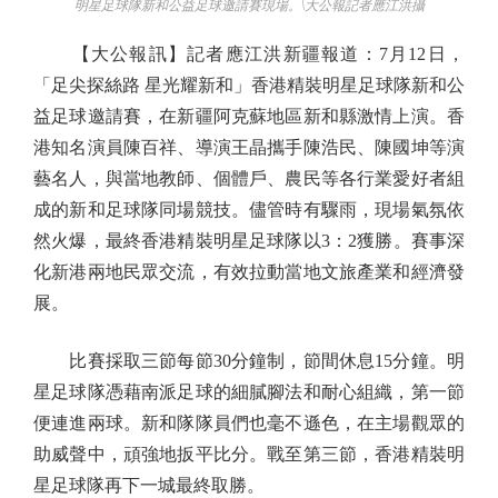
明星足球隊新和公益足球邀請賽現場。\大公報記者應江洪攝
【大公報訊】記者應江洪新疆報道：7月12日，
「足尖探絲路 星光耀新和」香港精裝明星足球隊新和公
益足球邀請賽，在新疆阿克蘇地區新和縣激情上演。香
港知名演員陳百祥、導演王晶攜手陳浩民、陳國坤等演
藝名人，與當地教師、個體戶、農民等各行業愛好者組
成的新和足球隊同場競技。儘管時有驟雨，現場氣氛依
然火爆，最終香港精裝明星足球隊以3：2獲勝。賽事深
化新港兩地民眾交流，有效拉動當地文旅產業和經濟發
展。
比賽採取三節每節30分鐘制，節間休息15分鐘。明
星足球隊憑藉南派足球的細膩腳法和耐心組織，第一節
便連進兩球。新和隊隊員們也毫不遜色，在主場觀眾的
助威聲中，頑強地扳平比分。戰至第三節，香港精裝明
星足球隊再下一城最終取勝。