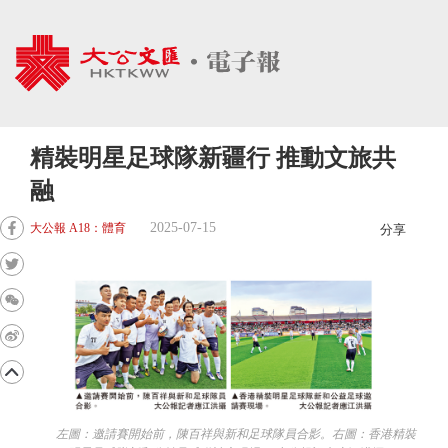
精裝明星足球隊新疆行 推動文旅共
融
2025-07-15
大公報 A18：體育
分享
左圖：邀請賽開始前，陳百祥與新和足球隊員合影。右圖：香港精裝