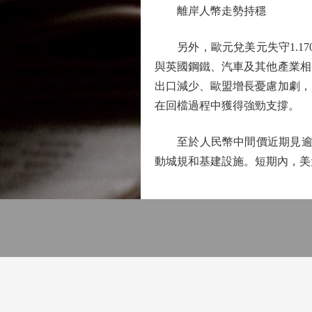
離岸人幣走勢持穩
另外，歐元兌美元失守1.17
與英國鋼鐵、汽車及其他產業相
出口減少、歐盟增長憂慮加劇，
在回檔過程中獲得強勁支撐。
至於人民幣中間價近期見逾8
動城規和基建設施。短期內，美元兌離