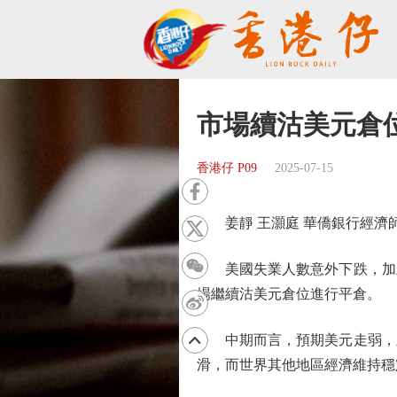
市場續沽美元倉
香港仔 P09
2025-07-15
姜靜 王灝庭 華僑銀行經濟
美國失業人數意外下跌，加上
場繼續沽美元倉位進行平倉。
中期而言，預期美元走弱，主
滑，而世界其他地區經濟維持穩定，