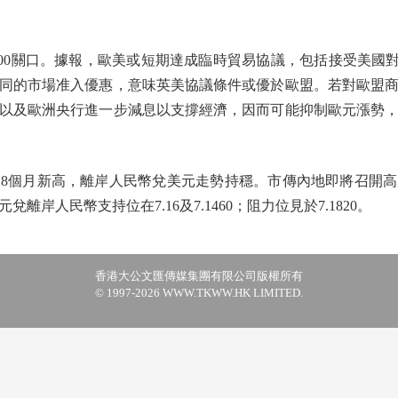
00關口。據報，歐美或短期達成臨時貿易協議，包括接受美國對
同的市場准入優惠，意味英美協議條件或優於歐盟。若對歐盟
以及歐洲央行進一步減息以支撐經濟，因而可能抑制歐元漲勢
個月新高，離岸人民幣兌美元走勢持穩。市傳內地即將召開高
岸人民幣支持位在7.16及7.1460；阻力位見於7.1820。
香港大公文匯傳媒集團有限公司版權所有
© 1997-2026 WWW.TKWW.HK LIMITED.