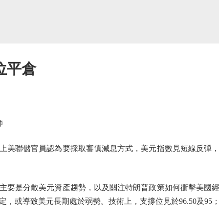
位平倉
師
美聯儲官員認為要採取審慎減息方式，美元指數見短線反彈，
要是分散美元資產趨勢，以及關注特朗普政策如何衝擊美國經
或導致美元長期處於弱勢。技術上，支撐位見於96.50及95；阻力