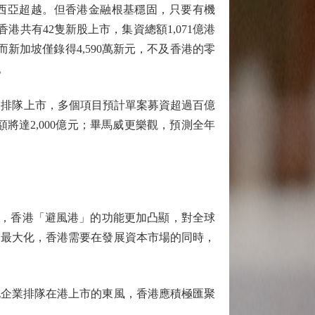
尼西亞超越。但香港金融根基穩固，只要有機
港共有42隻新股上市，集資總額1,071億港
而新加坡僅錄得4,590萬新元，不及香港的零
。
業排隊上市，多個項目預計單案募資超過百億
額將達2,000億元；畢馬威更樂觀，預測全年
，香港「避風港」的功能更加凸顯，對全球
利最大化，香港需要在發展資本市場的同時，
企業排隊在港上市的東風，香港應積極匯聚