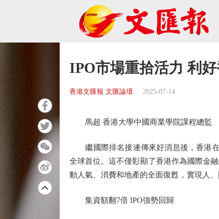
IPO市場重拾活力 利
香港文匯報 文匯論壇
2025-07-14
馬超 香港大學中國商業學院課程總監
繼國際排名接連傳來好消息後，香港在IPO
全球首位。這不僅彰顯了香港作為國際金融
動人氣、消費和地產的全面復甦，實現人、
集資額翻7倍 IPO強勢回歸