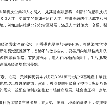
大量科技企業和人才湧入，尤其是金融服務、創新和信息科技領
吸引人才，更重要的是如何留住人才。香港高昂的生活成本和
境，例如加快推動北部都會區發展，滿足人才對住房、交通、
濟帶來消費活水，但香港也要更加積極有為，可借鑒內地增
新消費潮流推動下，香港不能故步自封，要善用內地服務業升級
的刺激消費策略。有數據顯示，港人在內地的消費中，生活服務
進而為經濟培育增長點。
近期，美國簡街資本以月租3,061萬元進駐恒基地產中環
也展現出復甦的信號。然而，香港整體甲級寫字樓空置率仍然
的需求，並配合便利政策推動市場健康發展。社會應正視，房地
港社會還需要主動出擊，在人氣、消費、地產的基礎上，發揮穩