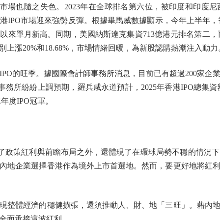
場也隨之失色。2023年在全球排名第六位，被印度和印度
港IPO市場迎來強勢反彈。根據畢馬威數據顯示，今年上半年，香
年以來單月新高。同期，美國納斯達克集資713億港元排名第二，
上漲20%和18.68%，市場情緒回暖，為新股認購熱潮注入動力
O的旺季。據國際會計師事務所消息，目前已有超過200家企
務所紛紛上調預期，羅兵咸永道預計，2025年香港IPO總集資
年度IPO冠軍。
了政策紅利與前瞻布局之外，還體現了在環球局勢不穩的情況下
內地企業選擇香港作為境外上市首選地。然而，要更好地將紅
整體經濟的穩健擴張，還須推動人、財、地「三旺」。藉內地
全面承接這波紅利。