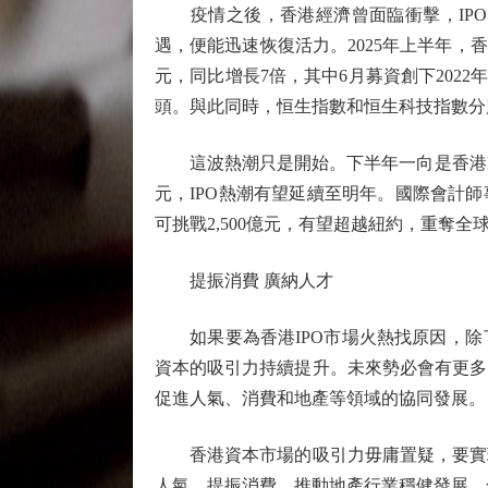
疫情之後，香港經濟曾面臨衝擊，IPO市
遇，便能迅速恢復活力。2025年上半年，香
元，同比增長7倍，其中6月募資創下2022
頭。與此同時，恒生指數和恒生科技指數分別
這波熱潮只是開始。下半年一向是香港IP
元，IPO熱潮有望延續至明年。國際會計師事
可挑戰2,500億元，有望超越紐約，重奪全球
提振消費 廣納人才
如果要為香港IPO市場火熱找原因，除
資本的吸引力持續提升。未來勢必會有更多
促進人氣、消費和地產等領域的協同發展。
香港資本市場的吸引力毋庸置疑，要實現
人氣，提振消費，推動地產行業穩健發展，