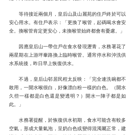
等待接近兩個月，皇后山及山麗苑的住戶終於可以
安心用水。有住戶表示：「更換了喉管，起碼喝水會安
全。換喉管肯定更安心，未換喉管始終都會有憂慮。」
因應皇后山一帶住戶在食水發現瀝青，水務署花了
兩星期在上游坪輋路換上臨時喉管。通宵停水和沖洗供
水系統後，昨日早上恢復供水。
不過，皇后山邨居民程太反映：「完全連洗碗都不
敢用，一開水喉很白，好像漂白粉一樣的白色。（開水
久些一樣都是白色還是變透明？）開水一陣子都是如
此。」
水務署提醒，於恢復供水初期，食水可能含有較多
空氣，形成大量氣泡，呈奶白色或變得混濁屬正常，建