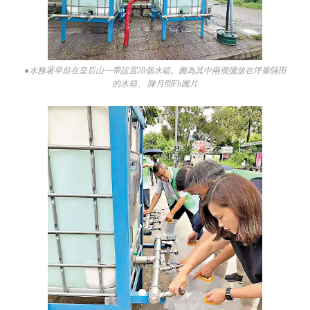
●水務署早前在皇后山一帶設置28個水箱。圖為其中兩個擺放在坪輋隔田
的水箱。 陳月明Fb圖片