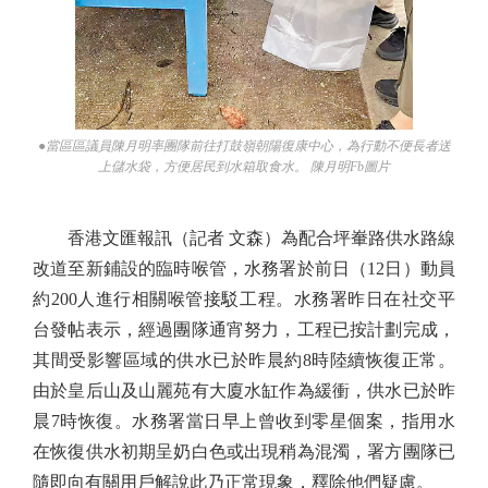
●當區區議員陳月明率團隊前往打鼓嶺朝陽復康中心，為行動不便長者送
上儲水袋，方便居民到水箱取食水。 陳月明Fb圖片
香港文匯報訊（記者 文森）為配合坪輋路供水路線
改道至新鋪設的臨時喉管，水務署於前日（12日）動員
約200人進行相關喉管接駁工程。水務署昨日在社交平
台發帖表示，經過團隊通宵努力，工程已按計劃完成，
其間受影響區域的供水已於昨晨約8時陸續恢復正常。
由於皇后山及山麗苑有大廈水缸作為緩衝，供水已於昨
晨7時恢復。水務署當日早上曾收到零星個案，指用水
在恢復供水初期呈奶白色或出現稍為混濁，署方團隊已
隨即向有關用戶解說此乃正常現象，釋除他們疑慮。