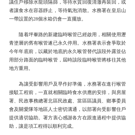
議住戶移除水龍頭隔篩，等待水質回復清澈再裝回，或
者讓食水在容器靜止，等待氣泡消散。水務署在皇后山
一帶設置的28個水箱仍會一直擺放。
隨着坪輋路的新建臨時喉管已經啟用，相關使用瀝
青塗層的舊有喉管遂已永久停用。水務署表示會爭取於
今年年底前，以藏於地底的永久喉管替代該段外露並佔
用部分路面的臨時喉管，屆時該段臨時喉管將移往其他
地方重用。
為讓受影響用戶及早作好準備，水務署在進行喉管
接駁工程前，一直就相關臨時食水供應的安排，與房屋
署、民政事務總署北區民政處、當區區議員、鄉事委員
會及關愛隊等地區人士密切溝通，以部署向受影響住戶
提供適切協助。署方衷心感謝各方在跟進過程中提供協
助，讓是項工程得以順利完成。