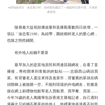
●當地政府在「渝忠客2180」的終點站建設了一個臨時交易市場，方便菜
農賣菜。
隨着秦大益視頻播放量和直播觀看數與日俱增，一
張以「渝忠客2180」為紐帶，圍繞鄉村老人的愛心網，
也隨之悄然鋪開。
有外地人給錢不要菜
最早加入的是當地居民和周邊區縣網友，在看了直
播後，專程開車到客船的終點站——忠縣西山碼頭買
菜。有背簍老人還沒來得及進菜市，背簍裏的菜就在碼
頭階梯上被搶購一空。不能到現場的外地網友，乾脆直
接在網上刷禮物包船幫老人買船票、買早餐、買菜……
今年78歲的老人萬國華告訴香港文匯報記者，自己遇到
過兩次只給錢不要菜的外地人，他樸素地表達着不知所