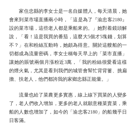
家住忠縣的李女士是一名自媒體人，每天清晨，她
會來到菜市場直播兩小時，「這是為了『渝忠客2180』
設的菜市場，這些老人都是乘船來的。」她對着鏡頭解
說，「看！這是我買的番茄，這麼大5個才5塊錢，划算
不？」在和粉絲互動時，她頗為得意。關於這艘船的一
切都成為流量密碼，李女士稱每天早上的「菜市直播」
讓她的賬號兩個月漲粉近3萬，「我的粉絲很愛看這樣
的煙火氣，尤其是看到我們的城管會幫忙背背簍、挑扁
擔、扶老人，他們都誇我的家鄉忠縣正能量。」
流量也給了菜農更多實惠，線上線下買菜的人變多
了，老人們收入增加，更多的老人就願意種菜賣菜，乘
船的人數也增加了，如今的「渝忠客2180」的船幾乎日
日客滿。