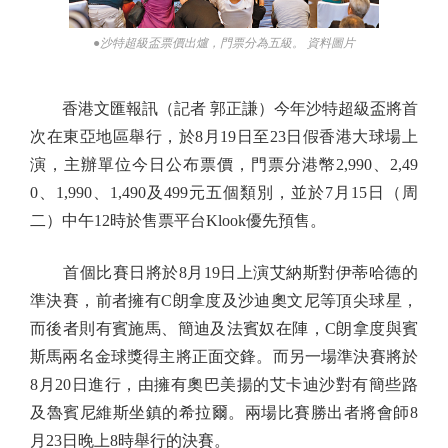
●沙特超級盃票價出爐，門票分為五級。 資料圖片
香港文匯報訊（記者 郭正謙）今年沙特超級盃將首
次在東亞地區舉行，於8月19日至23日假香港大球場上
演，主辦單位今日公布票價，門票分港幣2,990、2,49
0、1,990、1,490及499元五個類別，並於7月15日（周
二）中午12時於售票平台Klook優先預售。
首個比賽日將於8月19日上演艾納斯對伊蒂哈德的
準決賽，前者擁有C朗拿度及沙迪奧文尼等頂尖球星，
而後者則有賓施馬、簡迪及法賓奴在陣，C朗拿度與賓
斯馬兩名金球獎得主將正面交鋒。而另一場準決賽將於
8月20日進行，由擁有奧巴美揚的艾卡迪沙對有簡些路
及魯賓尼維斯坐鎮的希拉爾。兩場比賽勝出者將會師8
月23日晚上8時舉行的決賽。