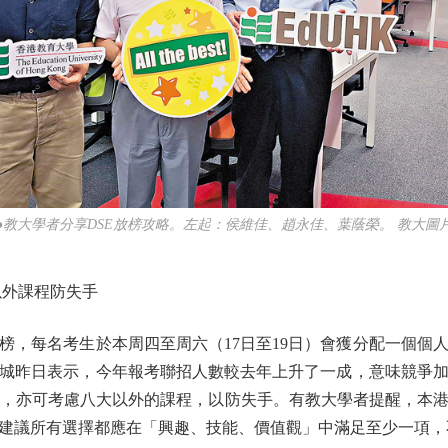
●教大學者分享DSE放榜攻略。左起：侯維佳、趙永佳、葉蔭榮。 教大圖
外課程防失手
，每名考生於本周四至周六（17日至19日）會獲分配一個個
城昨日表示，今年報考聯招人數較去年上升了一成，意味競爭
的選項，亦可考慮八大以外的課程，以防失手。有教大學者提醒，本
建議所有選擇都應在「興趣、技能、價值觀」中滿足至少一項，