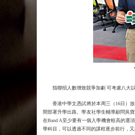
指聯招人數增致競爭加劇 可考慮八大以
香港中學文憑試將於本周三（16日）放榜
間部署升學出路。學友社學生輔導顧問吳寶
在Band A至少要有一個入學機會較高
學科目，可以透過不同的課程逐步前行，又