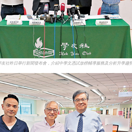
學友社昨日舉行新聞發布會，介紹中學文憑試放榜輔導服務及分析升學趨