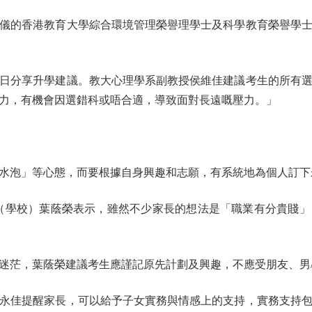
的香港教育大學綜合環境管理榮譽理學士及科學教育榮譽學士
分享升學建議。教大心理學系副教授侯維佳建議考生的所有選
力，有機會因選錯科或唔合適，導致面對長遠嘅壓力。」
泡」等心態，而要根據自身興趣和志願，有系統地為個人訂下
學校）葉蔭榮表示，雖然不少家長的想法是「職業有分貴賤」
茫，葉蔭榮建議考生應謹記原先計劃及興趣，不應受朋友、男/
佳提醒家長，可以給予子女實務與情感上的支持，實務支持包