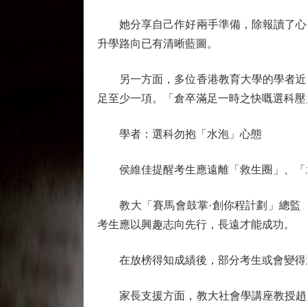
她分享自己作好兩手準備，除報讀了心儀
升學路向已有清晰藍圖。
另一方面，多位香港教育大學的學者近日
足至少一項。「倉卒滿足一時之快嘅選科壓
學者：選科勿抱「水泡」心態
侯維佳提醒考生應遠離「救生圈」、「水
教大「賽馬會鼓掌·創你程計劃」總監（
考生應以興趣志向先行，長遠才能成功。
在放榜得知成績後，部分考生或會變得迷
家長支援方面，教大社會學講座教授趙永