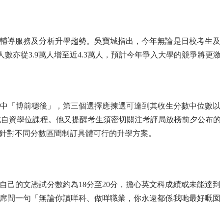
導服務及分析升學趨勢。吳寶城指出，今年無論是日校考生及
人數亦從3.9萬人增至近4.3萬人，預計今年爭入大學的競爭將更
擇中「博前穩後」，第三個選擇應揀選可達到其收生分數中位數
劃）或自資學位課程。他又提醒考生須密切關注考評局放榜前夕公布
針對不同分數區間制訂具體可行的升學方案。
的文憑試分數約為18分至20分，擔心英文科成績或未能達
席間一句「無論你讀咩科、做咩職業，你永遠都係我哋最好嘅