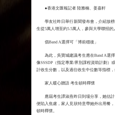
●香港文匯報記者 陸雅楠、姜嘉軒
學友社昨日舉行新聞發布會，介紹放榜輔
生從5萬人增至約5.5萬人，參與大學聯招的
倡Band A選擇可「博前穩後」
為此，吳寶城建議考生應在Band A選
像SSSDP（指定專業/界別課程資助計
計收生分數，以及過往收生中位數等指標，
家人暖心贈語 考生頓時釋懷
應屆考生譚淑燕昨日到場分享，她估計自己
便陷入焦慮，家人見狀特意帶她外出用餐，
頓時釋懷。