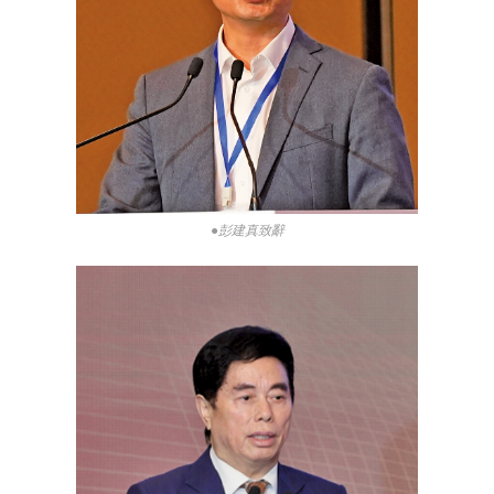
●彭建真致辭