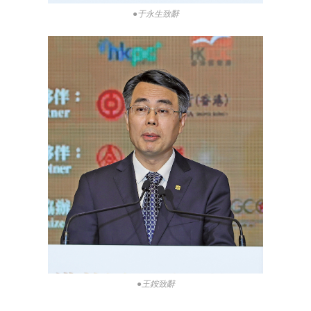
●于永生致辭
●王銨致辭