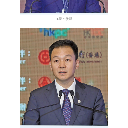
●瞿亢致辭