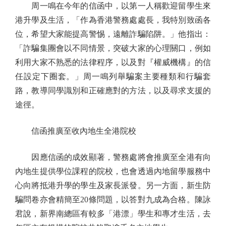
周一鳴在今年的信函中，以第一人稱歡迎留學生來
港升學及生活，「作為香港警務處處長，我特別致函各
位，希望大家能提高警惕，遠離詐騙陷阱。」他指出：
「詐騙集團會以不同情景，突破大家的心理關口，例如
利用大家不熟悉的法律程序，以及對『權威機構』的信
任設定下圈套。」周一鳴列舉騙案主要種類和行騙套
路，教導同學識別和正確應對的方法，以及尋求支援的
途徑。
信函推廣至收內地生全港院校
因應信函的成效顯著，警務處將會推廣至全港有向
內地生提供學位課程的院校，也會透過內地留學服務中
心向將抵港升學的學生及家長派發。另一方面，新生防
騙問卷亦會精簡至20條問題，以答對九成為合格。陳詠
君說，新界南總區有較多「港漂」學生和專才生活，去