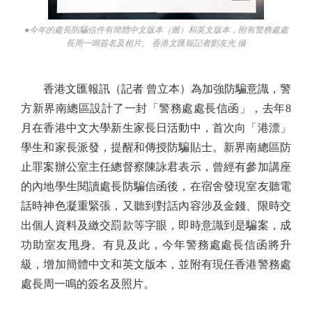
●今年的處長防騙信件有簡體中文版本（圖）和英文版本，附有警務處處
長周一鳴簽名及相片。 香港文匯報記者劉友光 攝
香港文匯報訊（記者 曾立本）為加強防騙意識，警
方新界南總區設計了一封「警務處處長信函」，去年8
月在香港中文大學新生家長日活動中，首次向「港漂」
學生和家長派發，提醒和傳授防騙貼士。新界南總區防
止罪案辦公室主任總督察陳詠君表示，曾經有參加講座
的內地學生閱讀處長防騙信函後，在宿舍發現室友聽電
話時神色凝重緊張，又聽到對話內容涉及金錢、限時交
出個人資料及繳交罰款等字眼，即時意識到是騙案，成
功助室友甩身。有見及此，今年警務處處長信函將升
級，增加簡體中文和英文版本，並附有現任香港警務處
處長周一鳴的簽名及照片。