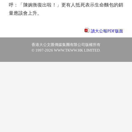
呼：「陳婉衡復出啦！」更有人抵死表示生命麵包的銷
量應該會上升。
讀大公報PDF版面
香港大公文匯傳媒集團有限公司版權所有
© 1997-2026 WWW.TKWW.HK LIMITED.