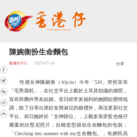
陳婉衡扮生命麵包
2025-07-14
香港仔 P15
分享
性感女神陳婉衡（Alycia）今年「520」突然宣布
「宅男噩耗」，在社交平台上載於土耳其拍攝的婚照，
宣布與圈外男友結婚。昔日經常派福利的她開始變得低
調，除了分享出席好友簡淑兒的婚禮外，再沒更新社交
平台。前日她終於「女神歸位」，上載多張穿藍色格仔
圖案的比堅尼照片，自稱造型很似生命麵包的包裝：
「Checking into summer with my生命麵包。」有網民高