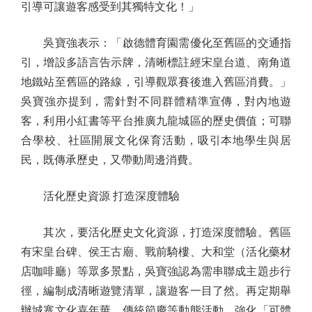
引導可讓遊客感受到其獨特文化！」
吳寶強表示：「啟德體育園需優化至舊區的交通指
引，增設多語言告示牌，清晰標註經宋皇台道、南角道
地鐵站至舊區的路線，引導觀眾賽後進入舊區消費。」
吳寶強亦提到，需針對不同群體精準宣傳，對內地遊
客，利用小紅書等平台推廣九龍城區的歷史價值；可聯
合學校、社區開展文化保育活動，吸引本地學生與居
民，既傳承歷史，又帶動周邊消費。
活化歷史資源 打造深度體驗
其次，要活化歷史文化資源，打造深度體驗。舊區
有宋皇台碑、侯王古廟、戰前騎樓、大和堂（活化藥材
店咖啡廳）等眾多景點，吳寶強認為需串聯成主題步行
徑，編制成清晰遊覽清單，讓遊客一目了然。再定期舉
辦城寨文化嘉年華、傳統節慶等動態活動，強化「可體