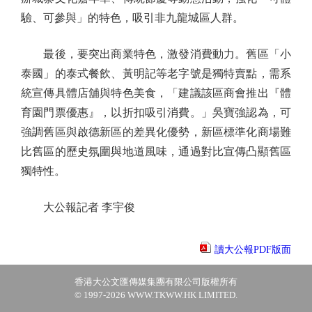
驗、可參與」的特色，吸引非九龍城區人群。
最後，要突出商業特色，激發消費動力。舊區「小
泰國」的泰式餐飲、黃明記等老字號是獨特賣點，需系
統宣傳具體店舖與特色美食，「建議該區商會推出『體
育園門票優惠』，以折扣吸引消費。」吳寶強認為，可
強調舊區與啟德新區的差異化優勢，新區標準化商場難
比舊區的歷史氛圍與地道風味，通過對比宣傳凸顯舊區
獨特性。
大公報記者 李宇俊
讀大公報PDF版面
香港大公文匯傳媒集團有限公司版權所有
© 1997-2026 WWW.TKWW.HK LIMITED.