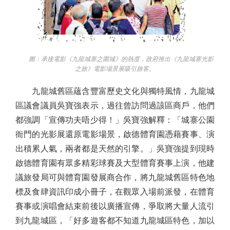
圖：承接電影《九龍城寨之圍城》的熱度，政府推出《九龍城寨光影
之旅》電影場景展吸引旅客。
九龍城舊區蘊含豐富歷史文化與獨特風情，九龍城
區議會議員吳寶強表示，過往曾訪問過該區商戶，他們
都強調「宣傳功夫唔少得！」吳寶強解釋：「城寨公園
衙門的光影展還原電影場景，啟德體育園憑藉賽事、演
出積累人氣，兩者都是天然的引擎。」吳寶強提到現時
啟德體育園有眾多精彩球賽及大型體育賽事上演，他建
議旅發局可與體育園發展商合作，將九龍城舊區特色地
標及食肆資訊印成小冊子，在觀眾入場前派發，在體育
賽事或演唱會結束前後以廣播宣傳，爭取將大量人流引
到九龍城區，「好多遊客都不知道九龍城區特色，加以