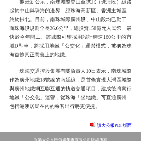
據最新公示，南珠城際香山至拱北（珠海段）線路
起於中山與珠海的邊界，經珠海高新區、香洲主城區，
終於拱北。目前，南珠城際廣州段、中山段均已動工；
而珠海段規劃全長26.6公里，總投資158億元人民幣，最
快於今年開工。該城際可望採用設計時速160公里的市
域D型車，將採用地鐵「公交化」運營模式，被稱為珠
海首條真正意義上的地鐵。
珠海交通控股集團有關負責人10日表示，南珠城際
作為廣州地鐵18號線的南延線，是首條實現大灣區城際
與廣州地鐵網互聯互通的軌道交通項目，建成後將實行
地鐵「公交化」運營，從珠海「坐地鐵」可直通廣州，
包括港澳居民在內的乘客出行將更便捷。
讀大公報PDF版面
香港大公文匯傳媒集團有限公司版權所有