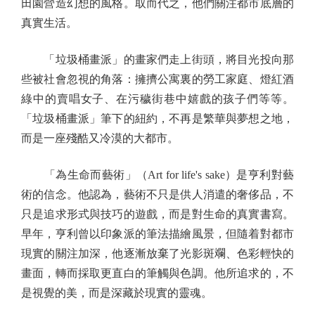
田園營造幻想的風格。取而代之，他們關注都市底層的
真實生活。
「垃圾桶畫派」的畫家們走上街頭，將目光投向那
些被社會忽視的角落：擁擠公寓裏的勞工家庭、燈紅酒
綠中的賣唱女子、在污穢街巷中嬉戲的孩子們等等。
「垃圾桶畫派」筆下的紐約，不再是繁華與夢想之地，
而是一座殘酷又冷漠的大都市。
「為生命而藝術」（Art for life's sake）是亨利對藝
術的信念。他認為，藝術不只是供人消遣的奢侈品，不
只是追求形式與技巧的遊戲，而是對生命的真實書寫。
早年，亨利曾以印象派的筆法描繪風景，但隨着對都市
現實的關注加深，他逐漸放棄了光影斑斕、色彩輕快的
畫面，轉而採取更直白的筆觸與色調。他所追求的，不
是視覺的美，而是深藏於現實的靈魂。