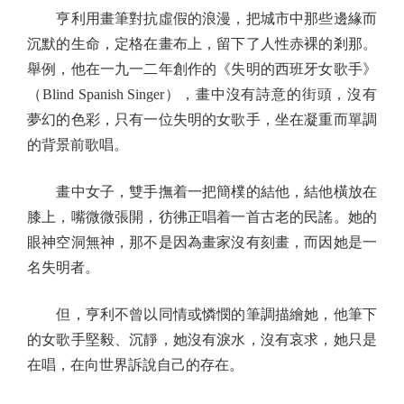
亨利用畫筆對抗虛假的浪漫，把城市中那些邊緣而
沉默的生命，定格在畫布上，留下了人性赤裸的剎那。
舉例，他在一九一二年創作的《失明的西班牙女歌手》
（Blind Spanish Singer），畫中沒有詩意的街頭，沒有
夢幻的色彩，只有一位失明的女歌手，坐在凝重而單調
的背景前歌唱。
畫中女子，雙手撫着一把簡樸的結他，結他橫放在
膝上，嘴微微張開，彷彿正唱着一首古老的民謠。她的
眼神空洞無神，那不是因為畫家沒有刻畫，而因她是一
名失明者。
但，亨利不曾以同情或憐憫的筆調描繪她，他筆下
的女歌手堅毅、沉靜，她沒有淚水，沒有哀求，她只是
在唱，在向世界訴說自己的存在。