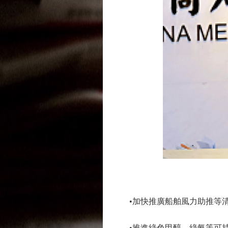
•加快推廣船舶風力助推等清
•推進綠色甲醇、綠氨等可持