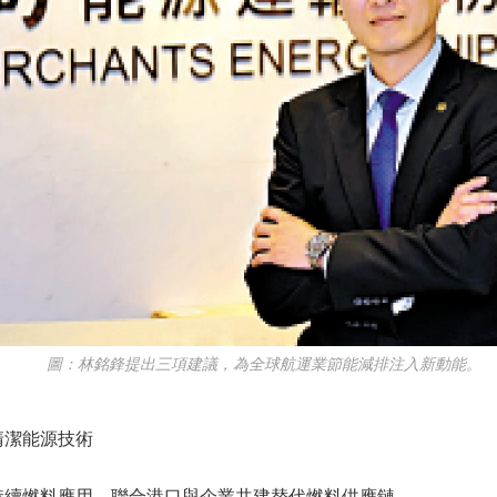
圖：林銘鋒提出三項建議，為全球航運業節能減排注入新動能。
潔能源技術
續燃料應用，聯合港口與企業共建替代燃料供應鏈