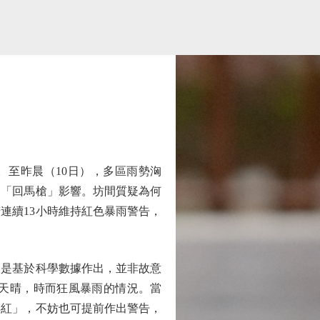
至昨晨（10日），多區雨勢洶
」「回馬槍」影響。坊間質疑為何
連續13小時維持紅色暴雨警告，
是基於科學數據作出，並非故意
天晴，時而狂風暴雨的情況。當
轉紅」，不妨也可提前作出警告，