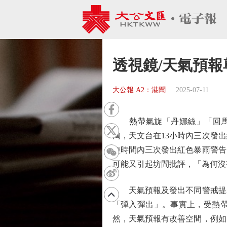
透視鏡/天氣預報
大公報 A2：港聞
2025-07-11
熱帶氣旋「丹娜絲」「回馬槍
洶，天文台在13小時內三次發
短時間內三次發出紅色暴雨警告
可能又引起坊間批評，「為何沒
天氣預報及發出不同警戒提示
「彈入彈出」。事實上，受熱
然，天氣預報有改善空間，例如