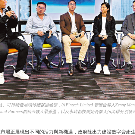
續發展環球總裁梁瀚璟，01Fintech Limited 管理合夥人Kenny Man
apital Partners創始合夥人梁善盈，以及永時創投創始合夥人伍尚楷分別發
市場正展現出不同的活力與新機遇，政府除出力建設數字資產生