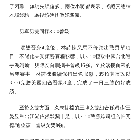
了困難，無謂失誤偏多。兩位小將都表示，將認真總結
本場經驗，為後續硬仗做好準備。
男單男雙同樣3：0晉級
混雙晉身4強後，林詩棟又馬不停蹄出戰男單項
目，不過他未受頻密賽程影響，以3：0輕取中國台北選
手馮翊新，與隊友向鵬攜手晉級16強。至於緊接而來的
男雙賽事，林詩棟繼續保持出色狀態，夥拍黃友政以
3：0完勝美國組合晉級8強，完成了一日三勝的好成
績。
至於女雙方面，久未搭檔的王牌女雙組合孫穎莎/王
曼昱重出江湖依然默契十足，以3：0戰勝跨國組合帕瓦
德/迪亞茲，晉級女雙8強。