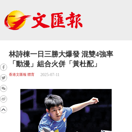
林詩棟一日三勝大爆發 混雙4強率
「動漫」組合火併「黃杜配」
2025-07-11
香港文匯報 體育