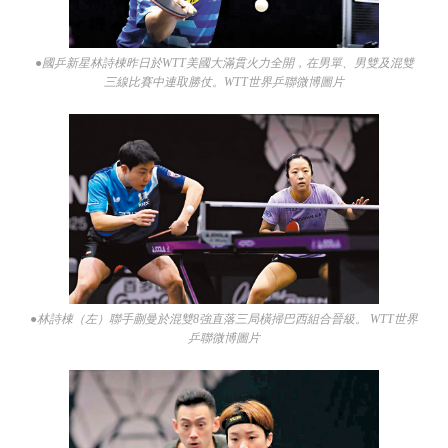
●國乒新星林詩棟昨日於WTT美國大滿貫火力全開，在男單、男雙及混雙
三線比賽中連取勝仗。WTT世界乒聯微博圖片
●林詩棟（左）聯手蒯曼於混雙8強直落三局橫掃巴西組合晉級。 WTT世界
乒聯微博圖片