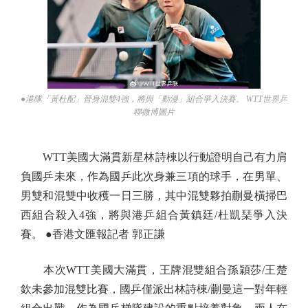
●港隊「黃杜配」晉身混雙4強，將與「動漫」組合爭入決賽。 WTT世界乒
聯微博圖片
WTT美國大滿貫新星林詩棟以行動證明自己有力肩
負國乒未來，作為國乒此次身兼三項的球手，在男單、
男雙和混雙中收穫一日三勝，其中混雙夥拍蒯曼橫掃巴
西組合殺入4強，將與港乒組合黃鎮廷/杜凱琹爭入決
賽。 ●香港文匯報記者 郭正謙
本次WTT美國大滿貫，王牌混雙組合孫穎莎/王楚
欽未參加混雙比賽，國乒僅派出林詩棟/蒯曼這一對年輕