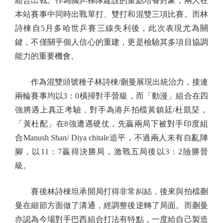
組合出戰。作為國乒梯隊建設的重點培養對象，兩人在
本站賽事中同時出戰單打、雙打和混雙三項比賽。而林
詩棟自5月多哈世乒賽三線失利後，此次表現尤為關
鍵，不僅關乎個人信心的重建，更是檢驗其多項目協調
能力的重要機會。
作為混雙頭號種子林詩棟/蒯曼展現出統治力，接連
兩輪賽事均以3：0橫掃對手晉級，而「動漫」組合在四
強將遇上真正考驗，對手為港乒拍檔黃鎮廷/杜凱琹，
「黃杜配」在8強遭遇硬仗，先贏兩局下被對手印度組
合Manush Shan/ Diya chitale追平，不過兩人未有自亂陣
腳，以11：7贏得決勝局，激戰五局後以3：2險勝晉
級。
賽後林詩棟坦承開局打得非常糾結，後來與拍檔蒯
曼在細節方面做了溝通，經調整後逆轉了局面。而蒯曼
亦認為今場對手巴西組合打法有特點，一度給自己製造