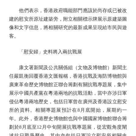
他們表示，香港政府職能部門應該於尚存或已被改
建的慰安所原址建築旁，附立相關標示牌展示原建築圖
像和文字信息，將相關研究的最新成果呈現給市民與遊
客。
「慰安婦」史料將入兩抗戰展
康文署新聞及公共關係組（文物及博物館）新聞主
任嚴凱衡回覆香港文匯報稱，香港抗戰及海防博物館與
廣東革命歷史博物館正聯合籌劃有關抗戰專題展，集中
展示中國共產黨在粵港兩地的抗戰活動，當中亦涉日軍
侵佔粵港兩地歷史，包括日軍曾在廣州及香港設立慰安
所的資料。相關專題展預計在8月底開始，展期約一
年。此外，香港歷史博物館也與中國國家博物館聯合籌
劃於8月底至12月中旬開展抗戰專題展，從宏觀角度闡
述抗日戰爭歷史，其中亦包括日軍設立慰安所相關史