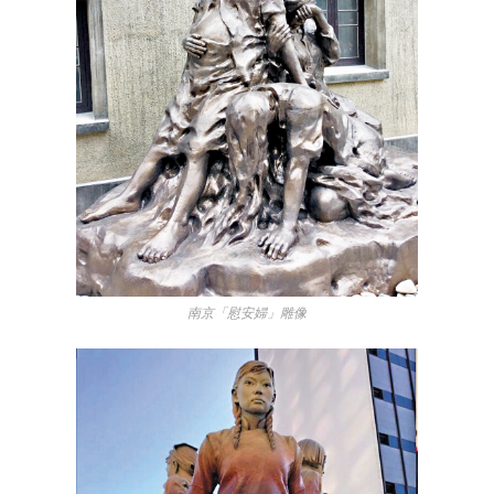
南京「慰安婦」雕像