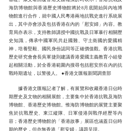
海防博物館與香港歷史博物館將於8月底開始與內地博
物館進行合作，就中國人民粵港兩地抗戰史進行系統展
出，其中亦會涉及包括香港在內的「慰安婦」內容。教
育局亦表示，支持教師講授中國抗戰及日軍暴行相關歷
史知識，傳承中國軍民共赴國難、守土衛國的愛國精
神，培養堅毅、國民身份認同等正確價值觀。香港抗戰
歷史研究會會長吳軍捷則建議香港愛國主義教育小組發
起相關活動，於全香港範圍內搜尋包括慰安所在內的抗
戰時期遺址，以警後人。 ●香港文匯報新聞調查部
據香港文匯報記者了解，有展覽和收藏香港日佔時
期歷史及文物的相關展館，主要集中於香港抗戰及海防
博物館、香港歷史博物館。惟海防博物館的展覽主要聚
焦於抗戰歷史、東江縱隊、日軍侵港與戰俘經歷等內
容；香港歷史博物館的「香港故事」展區也涵蓋日佔時
期的歷史，但亦無香港「慰安婦」議題呈現。