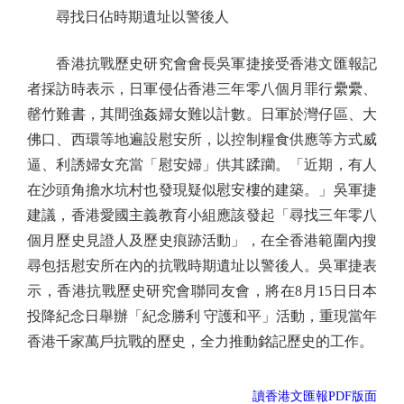
尋找日佔時期遺址以警後人
香港抗戰歷史研究會會長吳軍捷接受香港文匯報記
者採訪時表示，日軍侵佔香港三年零八個月罪行纍纍、
罄竹難書，其間強姦婦女難以計數。日軍於灣仔區、大
佛口、西環等地遍設慰安所，以控制糧食供應等方式威
逼、利誘婦女充當「慰安婦」供其蹂躪。「近期，有人
在沙頭角擔水坑村也發現疑似慰安樓的建築。」吳軍捷
建議，香港愛國主義教育小組應該發起「尋找三年零八
個月歷史見證人及歷史痕跡活動」，在全香港範圍內搜
尋包括慰安所在內的抗戰時期遺址以警後人。吳軍捷表
示，香港抗戰歷史研究會聯同友會，將在8月15日日本
投降紀念日舉辦「紀念勝利 守護和平」活動，重現當年
香港千家萬戶抗戰的歷史，全力推動銘記歷史的工作。
讀香港文匯報PDF版面