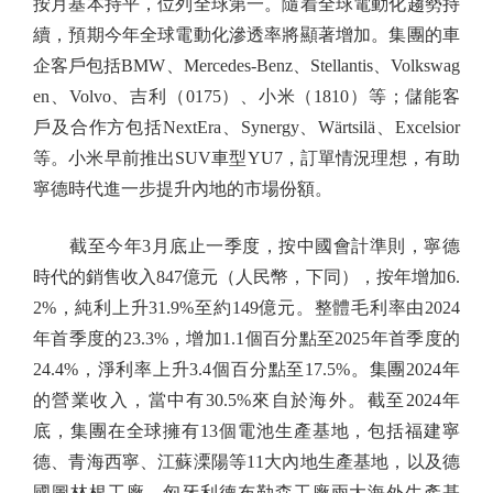
按月基本持平，位列全球第一。隨着全球電動化趨勢持
續，預期今年全球電動化滲透率將顯著增加。集團的車
企客戶包括BMW、Mercedes-Benz、Stellantis、Volkswag
en、Volvo、吉利（0175）、小米（1810）等；儲能客
戶及合作方包括NextEra、Synergy、Wärtsilä、Excelsior
等。小米早前推出SUV車型YU7，訂單情況理想，有助
寧德時代進一步提升內地的市場份額。
截至今年3月底止一季度，按中國會計準則，寧德
時代的銷售收入847億元（人民幣，下同），按年增加6.
2%，純利上升31.9%至約149億元。整體毛利率由2024
年首季度的23.3%，增加1.1個百分點至2025年首季度的
24.4%，淨利率上升3.4個百分點至17.5%。集團2024年
的營業收入，當中有30.5%來自於海外。截至2024年
底，集團在全球擁有13個電池生產基地，包括福建寧
德、青海西寧、江蘇溧陽等11大內地生產基地，以及德
國圖林根工廠、匈牙利德布勒森工廠兩大海外生產基