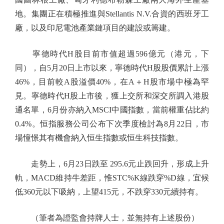
地。集團正在積極推進與Stellantis N.V.合資的西班牙工
廠，以及印尼電池產業鏈項目的建設或籌建。
寧德時代H股目前市值超過596億元（港元，下
同），自5月20日上市以來，寧德時代H股股價累計上漲
46%，目前較A股溢價40%，在A＋H股市場中極為罕
見。寧德時代H股上市後，獲上交所和深交所調入港股
通名單，6月份亦納入MSCI中國指數，當前權重佔比約
0.4%。恒指服務公司公布下次季度檢討為8月22日，市
場憧憬其有機會納入恒生指數或恒生科技指數。
走勢上，6月23日跌至 295.6元止跌回升，形成上升
軌，MACD維持牛差距，惟STC%K線跌穿%D線，宜候
低360元以下吸納，上望415元，不跌穿330元續持有。
（筆者為證監會持牌人士，並無持有上述股份）